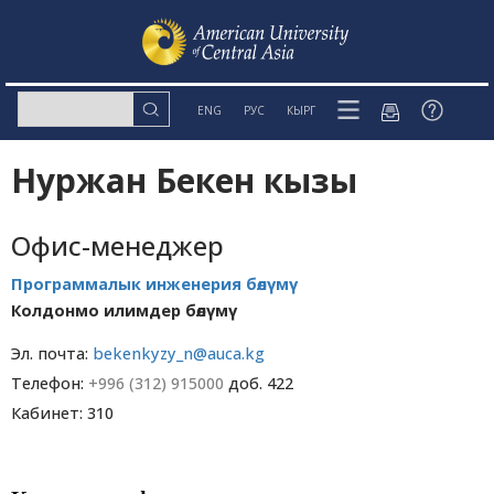
ENG
РУС
КЫРГ
Нуржан Бекен кызы
Офис-менеджер
Программалык инженерия бөлүмү
Колдонмо илимдер бөлүмү
Эл. почта:
bekenkyzy_n@auca.kg
Телефон:
+996 (312) 915000
доб. 422
Кабинет: 310