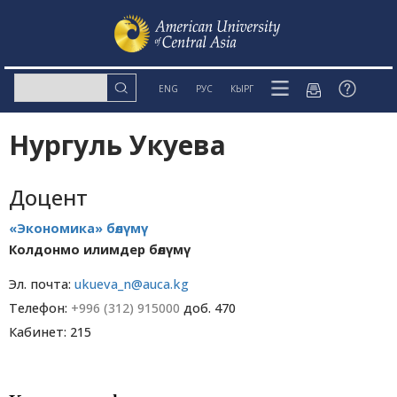
ENG
РУС
КЫРГ
Нургуль Укуева
Доцент
«Экономика» бөлүмү
Колдонмо илимдер бөлүмү
Эл. почта:
ukueva_n@auca.kg
Телефон:
+996 (312) 915000
доб. 470
Кабинет: 215