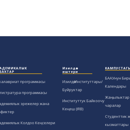
АДЕМИКАЛЫК
Изилдөө
КАМПУСТАГ
БАКТАР
иштери
БААУнун Бир
калавриат программасы
Изилдөө Институттары/
Календары
Буйруктар
гистратура программасы
Жаңылыктар 
Институттук Байкоочу
адемиялык эрежелер жана
чаралар
Кеңеш (IRB)
афиктер
Студенттик 
адемиялык Колдоо Кеңселери
кызматтары