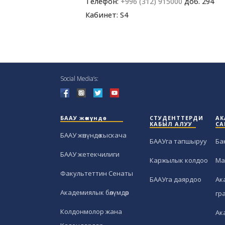
Телефон:
+996 (312) 915000
доб. 294
Кабинет: S4
Social Media’s:
БААУ жөнүндө
СТУДЕНТТЕРДИ
АК
КАБЫЛ АЛУУ
СА
БААУ жөнүндө кыскача
БААУга тапшыруу
Ба
БААУ жетекчилиги
Каржылык колдоо
Ма
Факультеттин Сенаты
БААУга даярдоо
Ак
Академиялык бөлүмдөр
гр
Колдонмолор жана
Ак