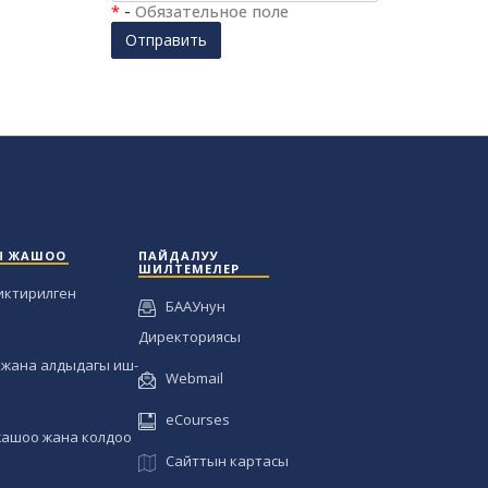
*
-
Обязательное поле
Отправить
Ы ЖАШОО
ПАЙДАЛУУ
ШИЛТЕМЕЛЕР
иктирилген
БААУнун
Директориясы
жана алдыдагы иш-
Webmail
eCourses
жашоо жана колдоо
Сайттын картасы