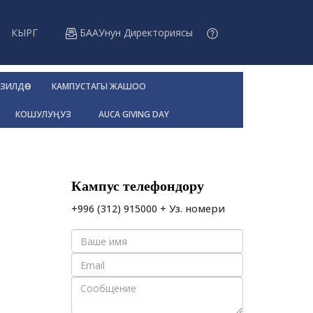
КЫРГ
БААУнун Директориясы
ЗИЛДӨӨ
КАМПУСТАГЫ ЖАШОО
КОШУЛУҢУЗ
AUCA GIVING DAY
Кампус телефондору
+996 (312) 915000 + Уз. номери