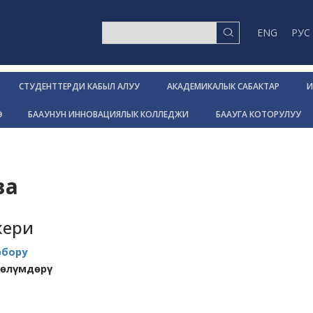
ENG
РУС
СТУДЕНТТЕРДИ КАБЫЛ АЛУУ
АКАДЕМИКАЛЫК САБАКТАР
И
Р
БААУНУН ИННОВАЦИЯЛЫК КОЛЛЕДЖИ
БААУГА КОТОРУЛУУ
ва
жери
рбору
бөлүмдөрү