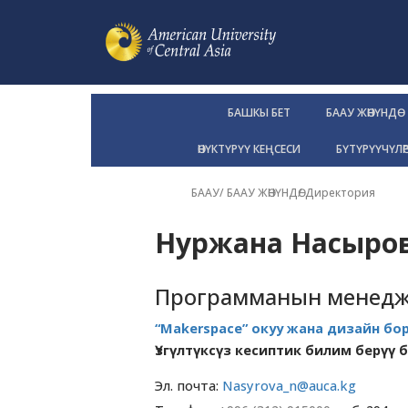
БАШКЫ БЕТ
БААУ ЖӨНҮНДӨ
ӨНҮКТҮРҮҮ КЕҢСЕСИ
БҮТҮРҮҮЧҮЛӨ
БААУ
/
БААУ ЖӨНҮНДӨ
/
Директория
Нуржана Насыро
Программанын менед
“Makerspace” окуу жана дизайн бо
Үзгүлтүксүз кесиптик билим берүү 
Эл. почта:
Nasyrova_n@auca.kg