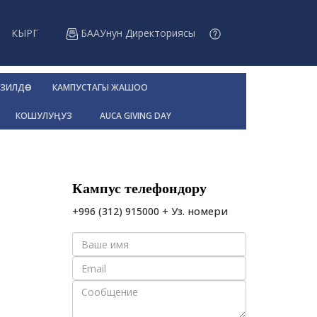
КЫРГ
БААУнун Директориясы
ЗИЛДӨӨ
КАМПУСТАГЫ ЖАШОО
КОШУЛУҢУЗ
AUCA GIVING DAY
Кампус телефондору
+996 (312) 915000 + Уз. номери