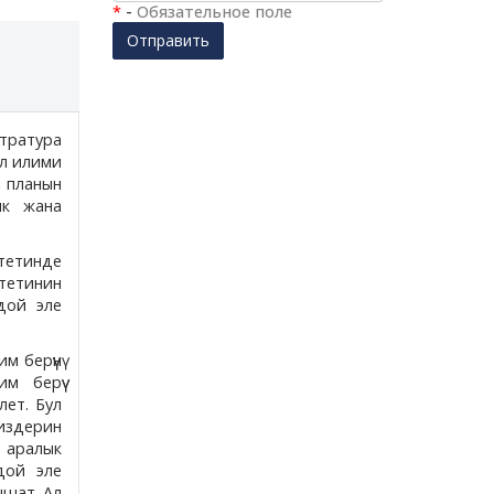
*
-
Обязательное поле
Отправить
тратура
ил илими
 планын
ык жана
тетинде
тетинин
дой эле
 берүүнү
м берүү
лет. Бул
гиздерин
л аралык
ндой эле
ышат. Ал