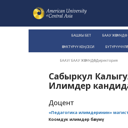
БАШКЫ БЕТ
БААУ ЖӨНҮНДӨ
ӨНҮКТҮРҮҮ КЕҢСЕСИ
БҮТҮРҮҮЧҮЛӨ
БААУ
/
БААУ ЖӨНҮНДӨ
/
Директория
Сабыркул Калыгу
Илимдер кандид
Доцент
«Педагогика илимдеринин» магис
Коомдук илимдер бөлүмү