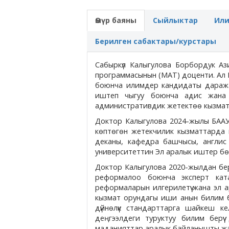
Өмүр баяны
Сыйлыктар
Ил
Берилген сабактары/курстары
Сабыркүл Калыгулова Борбордук Аз
программасынын (MAT) доценти. Ал 
боюнча илимдер кандидаты даражас
иштеп чыгуу боюнча адис жана
административдик жетектөө кызматт
Доктор Калыгулова 2024-жылы БААУ
көптөгөн жетекчилик кызматтарда 
деканы, кафедра башчысы, англис
университеттин Эл аралык иштер бөл
Доктор Калыгулова 2020-жылдан бер
реформалоо боюнча эксперт ката
реформаларын илгерилетүү жана эл а
кызмат орундагы иши анын билим бер
дүйнөлүк стандарттарга шайкеш кел
деңгээлдеги туруктуу билим берүү
маданияттар аралык байланышты жана б