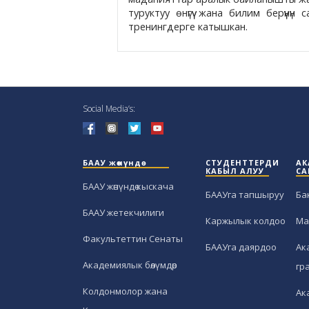
туруктуу өнүгүү жана билим берүүн
тренингдерге катышкан.
Social Media’s:
БААУ жөнүндө
СТУДЕНТТЕРДИ
АК
КАБЫЛ АЛУУ
СА
БААУ жөнүндө кыскача
БААУга тапшыруу
Ба
БААУ жетекчилиги
Каржылык колдоо
Ма
Факультеттин Сенаты
БААУга даярдоо
Ак
Академиялык бөлүмдөр
гр
Колдонмолор жана
Ак