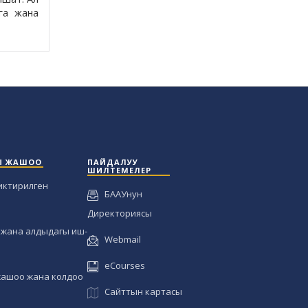
рга жана
Ы ЖАШОО
ПАЙДАЛУУ
ШИЛТЕМЕЛЕР
иктирилген
БААУнун
Директориясы
жана алдыдагы иш-
Webmail
eCourses
жашоо жана колдоо
Сайттын картасы