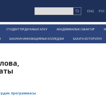
ENG
РУС
СТУДЕНТТЕРДИ КАБЫЛ АЛУУ
АКАДЕМИКАЛЫК САБАКТАР
И
Р
БААУНУН ИННОВАЦИЯЛЫК КОЛЛЕДЖИ
БААУГА КОТОРУЛУУ
лова,
аты
трдик программасы