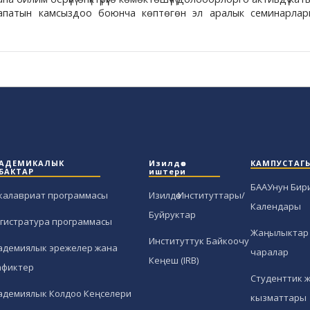
үн сапатын камсыздоо боюнча көптөгөн эл аралык семинарла
АДЕМИКАЛЫК
Изилдөө
КАМПУСТАГ
БАКТАР
иштери
БААУнун Бир
калавриат программасы
Изилдөө Институттары/
Календары
Буйруктар
гистратура программасы
Жаңылыктар 
Институттук Байкоочу
адемиялык эрежелер жана
чаралар
Кеңеш (IRB)
афиктер
Студенттик 
адемиялык Колдоо Кеңселери
кызматтары