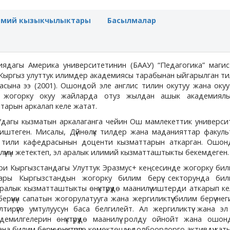
имий кызыкчылыктары
Басылмалар
иядагы Америка университетинин (БААУ) “Педагогика” магис
Кыргыз улуттук илимдер академиясы тарабынан ыйгарылган т
ына ээ (2001). Ошондой эле англис тилин окутуу жана окуу
 жогорку окуу жайларда отуз жылдан ашык академиял
арын аркалап келе жатат.
дагы кызматын аркалаганга чейин Ош мамлекеттик универси
иштеген. Мисалы, Дүйнөлүк тилдер жана маданияттар факуль
 тили кафедрасынын доценти кызматтарын аткарган. Ошон
үмүн жетектеп, эл аралык илимий кызматташтыкты бекемдеген.
и Кыргызстандагы Улуттук Эразмус+ кеңсесинде жогорку билим
ры Кыргызстандын жогорку билим берүү секторунда били
ралык кызматташтыкты өнүктүрүүдө маанилүү иштерди аткарып ке
үүнүн сапатын жогорулатууга жана жергиликтүү билим берүү не
тирүүгө умтулуусун баса белгилейт. Ал жергиликтүү жана э
 демилгелерин өнүктүрүүдө маанилүү ролду ойнойт жана ошо
илим берүүнү өнүктүрүүгө көмөктөшүүчү долбоорлорго активдүү кат