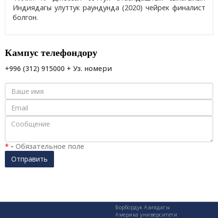
Индиядагы улуттук раундунда (2020) чейрек финалист
болгон.
Кампус телефондору
+996 (312) 915000 + Уз. номери
*
-
Обязательное поле
Отправить
Борбордук Азиядагы
Америка университети