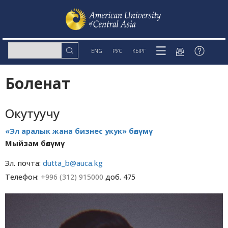
ENG
РУС
КЫРГ
Боленат
Окутуучу
«Эл аралык жана бизнес укук» бөлүмү
Мыйзам бөлүмү
Эл. почта:
dutta_b@auca.kg
Телефон:
+996 (312) 915000
доб. 475