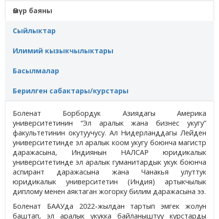
Өмүр баяны
Сыйлыктар
Илимий кызыкчылыктары
Басылмалар
Берилген сабактары/курстары
Боленат Борбордук Азиядагы Америка
университетинин “Эл аралык жана бизнес укугу”
факультетинин окутуучусу. Ал Нидерланддагы Лейден
университетинде эл аралык коом укугу боюнча магистр
даражасына, Индиянын НАЛСАР юридикалык
университетинде эл аралык гуманитардык укук боюнча
аспирант даражасына жана Чанакья улуттук
юридикалык университетин (Индия) артыкчылык
диплому менен аяктаган жогорку билим даражасына ээ.
Боленат БААУда 2022-жылдан тартып эмгек жолун
баштап, эл аралык укукка байланыштуу курстарды