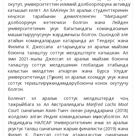
окутуп, университеттин илимий долбоорлоруна активдүү
катышып келет. Ал БААУнун Эл аралык студенттеринин
кеңсеси тарабынан демилгеленген “Миграция”
долбоорунун жетекчиси болгон жана Лейден
университетинин укук багытындагы командасынын
машыктыруучусунун жардамчысы болгон. Ошондой эле
атайын командалардын катарында ал Тендерс жана
Филипа К. Джессапа аттарындагы эл аралык мыйзам
боюнча талаштуу соттук мелдештерге катышкан. Ал
эми 2021-жылы Джессап эл аралык мыйзам боюнча
талаштуу соттук мелдешинин глобалдык этабында
калыстын милдетин аткарган жана Бурса Улудаг
университетинде (Түркия) эл аралык коомдук укук жана
соттук териштирүү жөндөмдөрү боюнча конок окутуучу
болгон.
Боленат эл аралык соттук мелдештерде чоң
тажрыйбага ээ. Ал Австралиядагы
Manfred Lachs Moot
Court
сынагынын Азия-Тынч океан раунддарына (2018)
жолдомо алган Индия командасынын мүчөсү болгон. Ал
Индиядагы НАЛСАР Университетинин ачык эл аралык
укуктук талаш сынагынын жарым финалисти (2019) жана
Филип К. Джессап соттук атаандаштык сынагынын