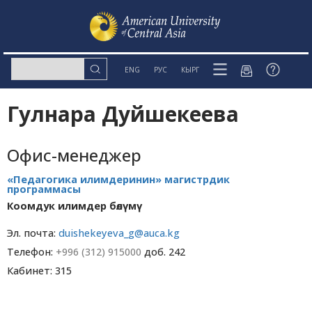
ENG
РУС
КЫРГ
Гулнара Дуйшекеева
Офис-менеджер
«Педагогика илимдеринин» магистрдик
программасы
Коомдук илимдер бөлүмү
Эл. почта:
duishekeyeva_g@auca.kg
Телефон:
+996 (312) 915000
доб. 242
Кабинет: 315