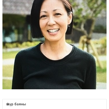
Өмүр баяны