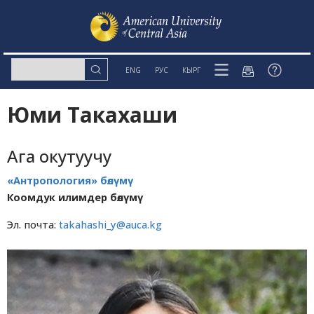
ENG
РУС
КЫРГ
Юми Такахаши
Ага окутуучу
«Антропология» бөлүмү
Коомдук илимдер бөлүмү
Эл. почта:
takahashi_y@auca.kg