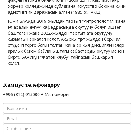
факультетинде билим алып (2009-2011, Кыргызстан),
Уорнер колледжинде сүйлөө жана искусство боюнча кичи
адистиктин даражасын алган (1985-ж., АКШ).
Юми БААУда 2019-жылдан тартып “Антропология жана
эл аралык өнүгүү” кафедрасында окутуучу болуп иштеп
баштаган жана 2022-жылдан тартып ага окутуучу
кызматын аркалап келет. Акыркы төрт жылдан бери ал
студенттерге багытталган жана ар кыл дисциплиналар
аралык бекем байланыштагы сабактарды окутуу менен
бирге БААУнун “Жапон клубу” тайпасын башкарып
келет.
Кампус телефондору
+996 (312) 915000 + Уз. номери