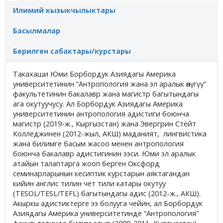
Илимий кызыкчылыктары
Басылмалар
Берилген сабактары/курстары
Такахаши Юми Борбордук Азиядагы Америка
университетинин “Антропология жана эл аралык өнүгүү”
факультетинин бакалавр жана магистр багытындагы
ага окутуучусу. Ал Борбордук Азиядагы Америка
университетинин антропология адистиги боюнча
магистр (2019-ж., Кыргызстан) жана Эвергрин Стейт
Колледжинен (2012-жыл, АКШ) маданият, лингвистика
жана билимге басым жасоо менен антропология
боюнча бакалавр адистигинин ээси. Юми эл аралык
атайын талаптарга жооп берген Оксфорд
семинарларынын кесиптик курстарын аяктагандан
кийин англис тилин чет тили катары окутуу
(TESOL/TESL/TEFL) багытындагы адис (2012-ж., АКШ).
Акыркы адистиктерге ээ болууга чейин, ал Борбордук
Азиядагы Америка университетинде “Антропология”