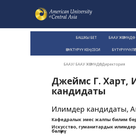
БАШКЫ БЕТ
БААУ ЖӨНҮНДӨ
ӨНҮКТҮРҮҮ КЕҢСЕСИ
БҮТҮРҮҮЧҮЛӨ
БААУ
/
БААУ ЖӨНҮНДӨ
/
Директория
Джеймс Г. Харт,
кандидаты
Илимдер кандидаты, Аг
Кафедралык эмес жалпы билим берүү 
Искусство, гуманитардык илимде
бөлүмү