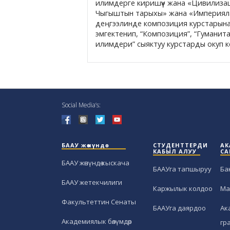
илимдерге киришүү» жана «Цивилизац
Чыгыштын тарыхы» жана «Империялар
деңгээлинде композиция курстарына
эмгектенип, “Композиция”, “Гуманита
илимдери” сыяктуу курстарды окуп к
Social Media’s:
БААУ жөнүндө
СТУДЕНТТЕРДИ
АК
КАБЫЛ АЛУУ
СА
БААУ жөнүндө кыскача
БААУга тапшыруу
Ба
БААУ жетекчилиги
Каржылык колдоо
Ма
Факультеттин Сенаты
БААУга даярдоо
Ак
Академиялык бөлүмдөр
гр