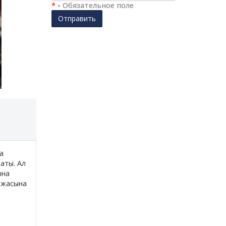
*
-
Обязательное поле
Отправить
а
аты. Ал
ына
ажасына