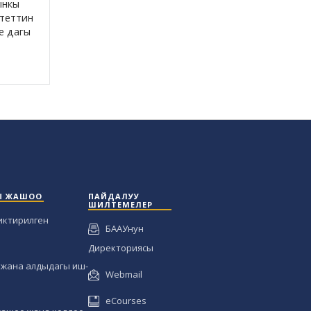
ынкы
итеттин
е дагы
Ы ЖАШОО
ПАЙДАЛУУ
ШИЛТЕМЕЛЕР
иктирилген
БААУнун
Директориясы
жана алдыдагы иш-
Webmail
eCourses