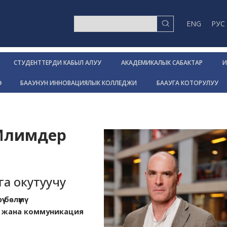
ENG
РУС
СТУДЕНТТЕРДИ КАБЫЛ АЛУУ
АКАДЕМИКАЛЫК САБАКТАР
И
Р
БААУНУН ИННОВАЦИЯЛЫК КОЛЛЕДЖИ
БААУГА КОТОРУЛУУ
 Илимдер
а окутуучу
бөлүмү
р жана коммуникация