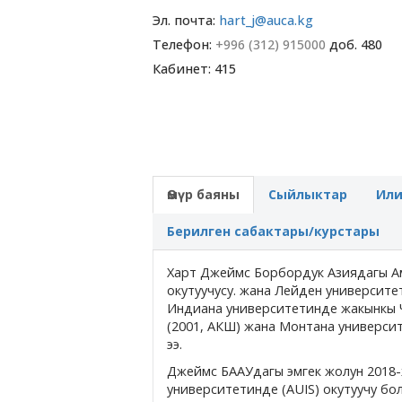
Эл. почта:
hart_j@auca.kg
Телефон:
+996 (312) 915000
доб. 480
Кабинет: 415
Өмүр баяны
Сыйлыктар
Ил
Берилген сабактары/курстары
Харт Джеймс Борбордук Азиядагы Ам
окутуучусу. жана Лейден университ
Индиана университетинде жакынкы
(2001, АКШ) жана Монтана универси
ээ.
Джеймс БААУдагы эмгек жолун 2018
университетинде (AUIS) окутуучу бо