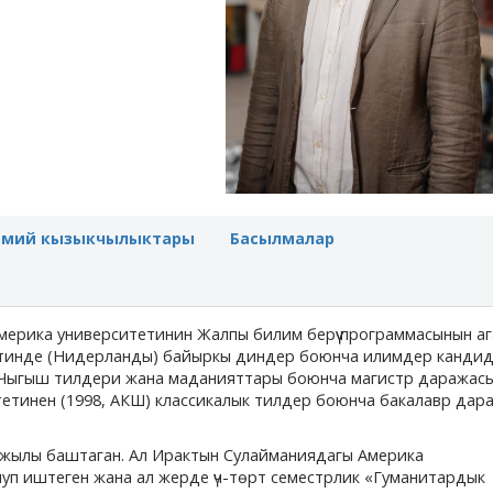
имий кызыкчылыктары
Басылмалар
ерика университетинин Жалпы билим берүү программасынын аг
етинде (Нидерланды) байыркы диндер боюнча илимдер кандид
 Чыгыш тилдери жана маданияттары боюнча магистр даражас
тетинен (1998, АКШ) классикалык тилдер боюнча бакалавр дар
-жылы баштаган. Ал Ирактын Сулайманиядагы Америка
луп иштеген жана ал жерде үч-төрт семестрлик «Гуманитардык