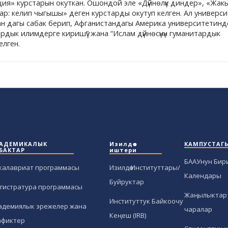
ия» курстарын окуткан. Ошондой эле «Дүйнөлүк диндер», «Жак
: келип чыгышы» деген курстарды окутуп келген. Ал универс
н дагы сабак берип, Афганистандагы Америка университетинд
рдык илимдерге киришүү” жана “Ислам дүйнөсүнүн гуманитардык
елген.
АДЕМИКАЛЫК
Изилдөө
КАМПУСТАГ
БАКТАР
иштери
БААУнун Бир
калавриат программасы
Изилдөө Институттары/
Календары
Буйруктар
гистратура программасы
Жаңылыктар 
Институттук Байкоочу
адемиялык эрежелер жана
чаралар
Кеңеш (IRB)
афиктер