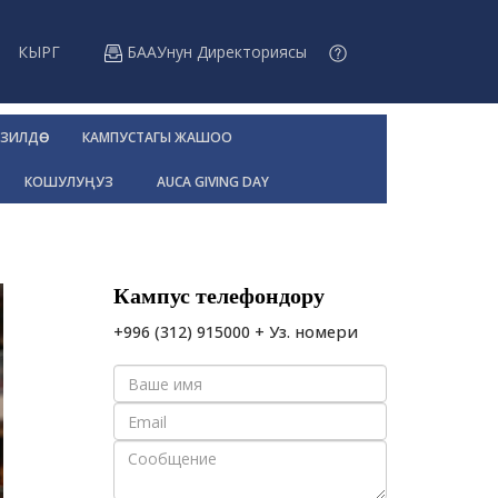
КЫРГ
БААУнун Директориясы
ЗИЛДӨӨ
КАМПУСТАГЫ ЖАШОО
КОШУЛУҢУЗ
AUCA GIVING DAY
Кампус телефондору
+996 (312) 915000 + Уз. номери