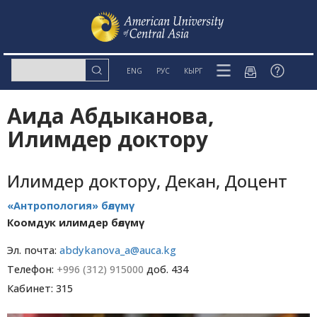
ENG
РУС
КЫРГ
Аида Абдыканова,
Илимдер доктору
Илимдер доктору, Декан, Доцент
«Антропология» бөлүмү
Коомдук илимдер бөлүмү
Эл. почта:
abdykanova_a@auca.kg
Телефон:
+996 (312) 915000
доб. 434
Кабинет: 315