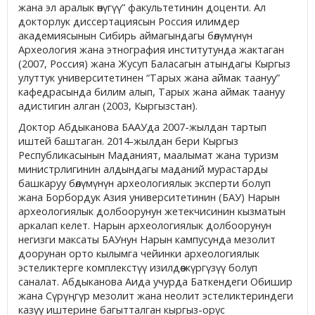
жана эл аралык өнүгүү” факультетинин доценти. Ал
докторлук диссертациясын Россия илимдер
академиясынын Сибирь аймагындагы бөлүмүнүн
Археология жана этнография институтунда жактаган
(2007, Россия) жана Жусуп Баласагын атындагы Кыргыз
улуттук университетинен “Тарых жана аймак таануу”
кафедрасында билим алып, Тарых жана аймак таануу
адистигин алган (2003, Кыргызстан).
Доктор Абдыканова БААУда 2007-жылдан тартып
иштей баштаган. 2014-жылдан бери Кыргыз
Республикасынын Маданият, маалымат жана туризм
министрлигинин алдындагы маданий мурастарды
башкаруу бөлүмүнүн археологиялык эксперти болуп
жана Борбордук Азия университетинин (БАУ) Нарын
археологиялык долбоорунун жетекчисинин кызматын
аркалап келет. Нарын археологиялык долбоорунун
негизги максаты БАУнун Нарын кампусунда мезолит
доорунан орто кылымга чейинки археологиялык
эстеликтерге комплекстүү изилдөө жүргүзүү болуп
саналат. Абдыканова Аида учурда Баткендеги Обишир
жана Сүрүңгүр мезолит жана неолит эстеликтериндеги
казуу иштерине багытталган кыргыз-орус