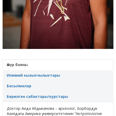
Өмүр баяны
Илимий кызыкчылыктары
Басылмалар
Берилген сабактары/курстары
Доктор Аида Абдыканова – археолог, Борбордук
Азиядагы Америка университетинин “Антропология