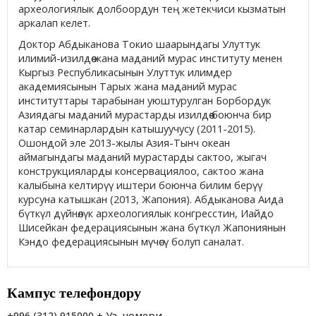
археологиялык долбоордун тең жетекчиси кызматын
аркалап келет.
Доктор Абдыканова Токио шаарындагы Улуттук
илимий-изилдөө жана маданий мурас институту менен
Кыргыз Республикасынын Улуттук илимдер
академиясынын Тарых жана маданий мурас
институттары тарабынан уюштурулган Борбордук
Азиядагы маданий мурастарды изилдөө боюнча бир
катар семинарлардын катышуучусу (2011-2015).
Ошондой эле 2013-жылы Азия-Тынч океан
аймагындагы маданий мурастарды сактоо, жыгач
конструкцияларды консервациялоо, сактоо жана
калыбына келтирүү иштери боюнча билим берүү
курсуна катышкан (2013, Жапония). Абдыканова Аида
бүткүл дүйнөлүк археологиялык конгресстин, Иайдо
Шисейкан федерациясынын жана бүткүл Жапониянын
Кэндо федерациясынын мүчөсү болуп саналат.
Кампус телефондору
+996 (312) 915000 + Уз. номери