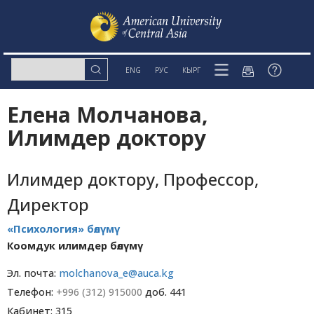
ENG
РУС
КЫРГ
Елена Молчанова,
Илимдер доктору
Илимдер доктору, Профессор,
Директор
«Психология» бөлүмү
Коомдук илимдер бөлүмү
Эл. почта:
molchanova_e@auca.kg
Телефон:
+996 (312) 915000
доб. 441
Кабинет: 315