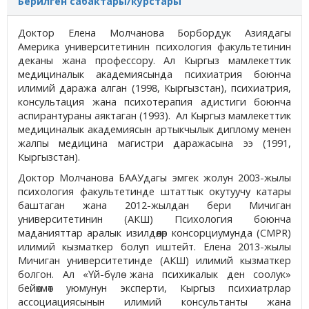
Берилген сабактары/курстары
Доктор Елена Молчанова Борбордук Азиядагы
Америка университетинин психология факультетинин
деканы жана профессору. Ал Кыргыз мамлекеттик
медициналык академиясында психиатрия боюнча
илимий даража алган (1998, Кыргызстан), психиатрия,
консультация жана психотерапия адистиги боюнча
аспирантураны аяктаган (1993). Ал Кыргыз мамлекеттик
медициналык академиясын артыкчылык диплому менен
жалпы медицина магистри даражасына ээ (1991,
Кыргызстан).
Доктор Молчанова БААУдагы эмгек жолун 2003-жылы
психология факультетинде штаттык окутуучу катары
баштаган жана 2012-жылдан бери Мичиган
университетинин (АКШ) Психология боюнча
маданияттар аралык изилдөөлөр консорциумунда (CMPR)
илимий кызматкер болуп иштейт. Елена 2013-жылы
Мичиган университетинде (АКШ) илимий кызматкер
болгон. Ал «Үй-бүлө жана психикалык ден соолук»
бейөкмөт уюмунун эксперти, Кыргыз психиатрлар
ассоциациясынын илимий консультанты жана