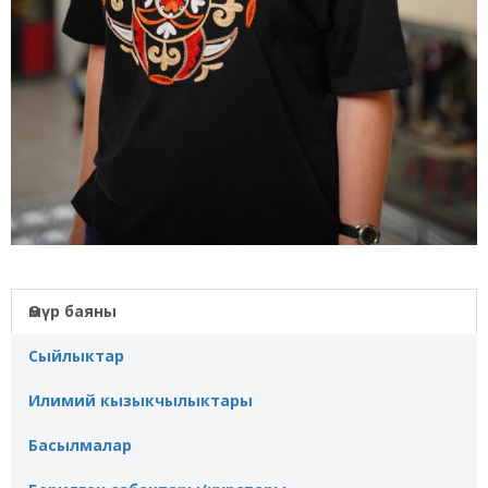
Өмүр баяны
Сыйлыктар
Илимий кызыкчылыктары
Басылмалар