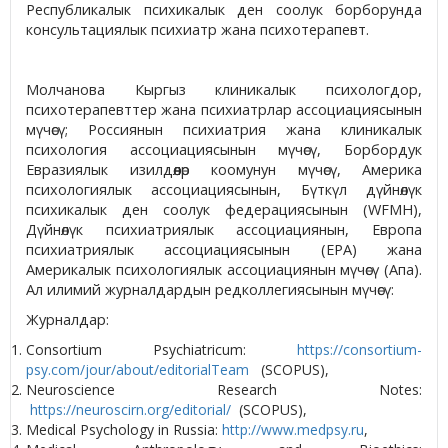
Республикалык психикалык ден соолук борборунда
консультациялык психиатр жана психотерапевт.
Молчанова Кыргыз клиникалык психологдор,
психотерапевттер жана психиатрлар ассоциациясынын
мүчөсү; Россиянын психиатрия жана клиникалык
психология ассоциациясынын мүчөсү, Борбордук
Евразиялык изилдөөлөр коомунун мүчөсү, Америка
психологиялык ассоциациясынын, Бүткүл дүйнөлүк
психикалык ден соолук федерациясынын (WFMH),
Дүйнөлүк психиатриялык ассоциациянын, Европа
психиатриялык ассоциациясынын (EPA) жана
Америкалык психологиялык ассоциациянын мүчөсү (Апа).
Ал илимий журналдардын редколлегиясынын мүчөсү:
Журналдар:
Consortium Psychiatricum:
https://consortium-
psy.com/jour/about/editorialTeam
(SCOPUS),
Neuroscience Research Notes:
https://neuroscirn.org/editorial/
(SCOPUS),
Medical Psychology in Russia:
http://www.medpsy.ru
,