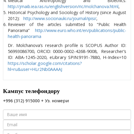
Medical Anthropology and Bioethics:
http://jmaib.iea.ras.ru/englishversion/ric/molchanova.html
,
Historical Psychology and Sociology of History (since August
2012):
http://www.socionauki.ru/journal/ipisi/
,
Reviewer of the articles submitted to “Public Health
Panorama”
http://www.euro.who.int/en/publications/public-
health-panorama
Dr. Molchanova’s research profile is SCOPUS Author ID:
56993086700, ORCID: 0000-0002-4268-9008, Researcher’s
ID: ABA-1245-2020, eLibrary SPIN:9191-7880, H-Index=10
https://scholar.google.com/citations?
hl=ru&user=HLr2Nb0AAAAJ
Кампус телефондору
+996 (312) 915000 + Уз. номери