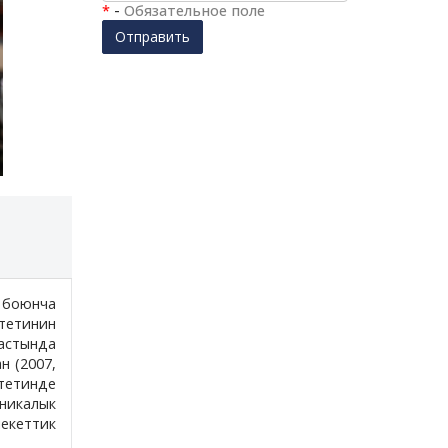
*
-
Обязательное поле
Отправить
 боюнча
тетинин
астында
н (2007,
тетинде
иникалык
екеттик