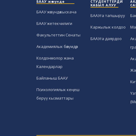
БААУ жөнүндө
СТУДЕНТТЕРДИ
АК
КАБЫЛ АЛУУ
СА
БААУ жөнүндө кыскача
БААУга тапшыруу
Ба
БААУ жетекчилиги
Каржылык колдоо
Ма
Факультеттин Сенаты
БААУга даярдоо
Ак
Академиялык бөлүмдөр
гр
Колдонмолор жана
Ак
Календарлар
Жа
Байланыш БААУ
Ки
Психологиялык кеңеш
Үз
берүү кызматтары
(М