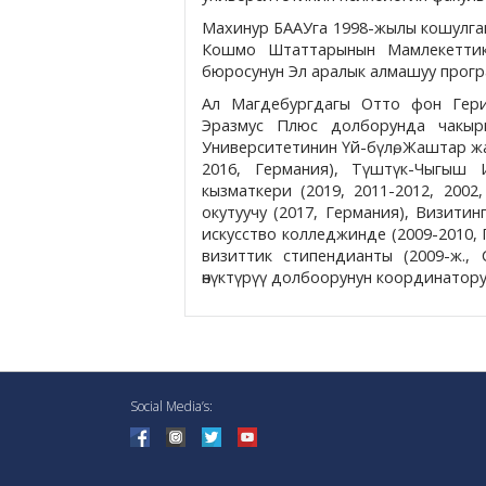
Махинур БААУга 1998-жылы кошулган.
Кошмо Штаттарынын Мамлекеттик
бюросунун Эл аралык алмашуу прогр
Ал Магдебургдагы Отто фон Гери
Эразмус Плюс долборунда чакыры
Университетинин Үй-бүлө, Жаштар жа
2016, Германия), Түштүк-Чыгыш
кызматкери (2019, 2011-2012, 200
окутуучу (2017, Германия), Визити
искусство колледжинде (2009-2010,
визиттик стипендианты (2009-ж.,
өнүктүрүү долбоорунун координатору
Social Media’s: