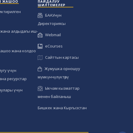
Ы ЖАШОО
ПАЙДАЛУУ
ШИЛТЕМЕЛЕР
иктирилген
БААУнун
Директориясы
жана алдыдагы иш-
Webmail
eCourses
жашоо жана колдоо
Сайттын картасы
Жумушка орношуу
угу үчүн
мүмкүнчүлүктөрү
ана ресурстар
Ыкчам кызматтар
чулары үчүн
менен байланыш
Бишкек жана Кыргызстан