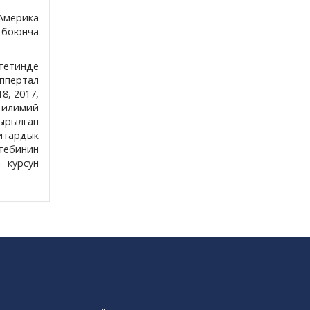
 Америка
 боюнча
тетинде
ппертал
8, 2017,
 илимий
ырылган
нитардык
ктебинин
 курсун