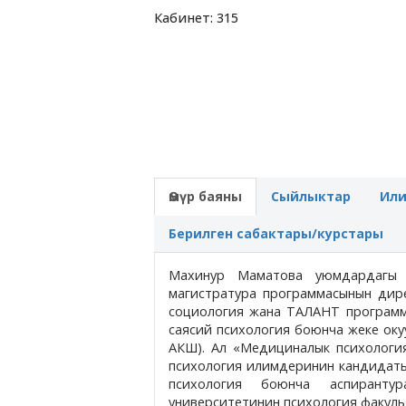
Кабинет: 315
Өмүр баяны
Сыйлыктар
Ил
Берилген сабактары/курстары
Махинур Маматова уюмдардагы 
магистратура программасынын дир
социология жана ТАЛАНТ программ
саясий психология боюнча жеке ок
АКШ). Ал «Медициналык психологи
психология илимдеринин кандидаты,
психология боюнча аспирантур
университетинин психология факульте