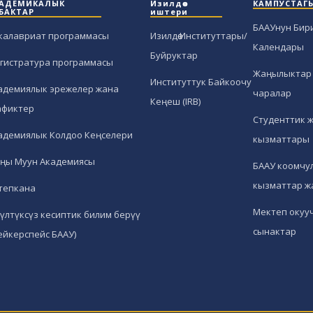
АДЕМИКАЛЫК
Изилдөө
КАМПУСТАГ
БАКТАР
иштери
БААУнун Бир
калавриат программасы
Изилдөө Институттары/
Календары
Буйруктар
гистратура программасы
Жаңылыктар 
Институттук Байкоочу
адемиялык эрежелер жана
чаралар
Кеңеш (IRB)
афиктер
Студенттик 
адемиялык Колдоо Кеңселери
кызматтары
ңы Муун Академиясы
БААУ коомчул
кызматтар ж
тепкана
Мектеп окуу
гүлтүксүз кесиптик билим берүү
сынактар
ейкерспейс БААУ)