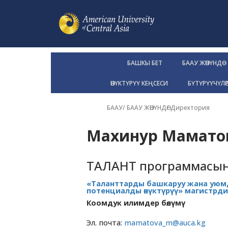
БАШКЫ БЕТ
БААУ ЖӨНҮНДӨ
ӨНҮКТҮРҮҮ КЕҢСЕСИ
БҮТҮРҮҮЧҮЛӨ
БААУ
/
БААУ ЖӨНҮНДӨ
/
Директория
Махинур Мамато
ТАЛАНТ программасын
«Таланттарды башкаруу жана ую
потенциалды өнүктүрүү» магистрд
Коомдук илимдер бөлүмү
Эл. почта:
mamatova_m@auca.kg