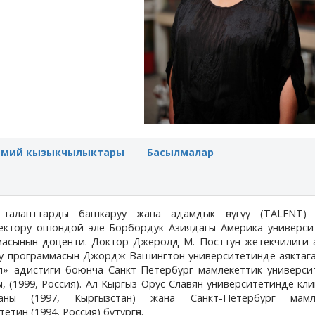
имий кызыкчылыктары
Басылмалар
таланттарды башкаруу жана адамдык өнүгүү (TALENT)
ектору ошондой эле Борбордук Азиядагы Америка универси
асынын доценти. Доктор Джеролд М. Посттун жетекчилиги 
уу программасын Джордж Вашингтон университетинде аяктага
я» адистиги боюнча Санкт-Петербург мамлекеттик универси
 (1999, Россия). Ал Кыргыз-Орус Славян университетинде кл
аны (1997, Кыргызстан) жана Санкт-Петербург мамл
тин (1994, Россия) бүтүргөн.