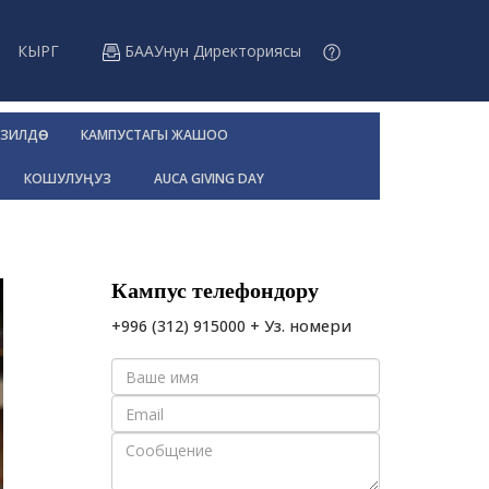
КЫРГ
БААУнун Директориясы
ЗИЛДӨӨ
КАМПУСТАГЫ ЖАШОО
КОШУЛУҢУЗ
AUCA GIVING DAY
Кампус телефондору
+996 (312) 915000 + Уз. номери