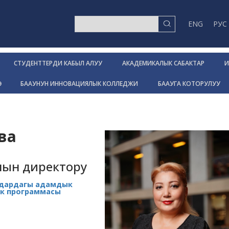
ENG
РУС
СТУДЕНТТЕРДИ КАБЫЛ АЛУУ
АКАДЕМИКАЛЫК САБАКТАР
И
Р
БААУНУН ИННОВАЦИЯЛЫК КОЛЛЕДЖИ
БААУГА КОТОРУЛУУ
ва
ын директору
мдардагы адамдык
ик программасы