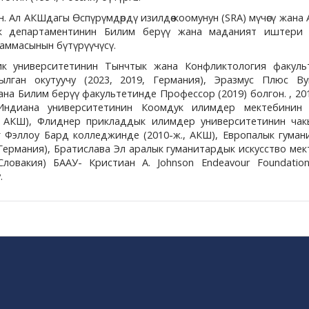
 Ал АКШдагы Өспүрүмдөрдү изилдөө коомунун (SRA) мүчөсү жана
 департаментинин Билим берүү жана маданият иштери
аммасынын бүтүрүүчүсү.
к университетинин Тынчтык жана Конфликтология факуль
лган окутуучу (2023, 2019, Германия), Эразмус Плюс Ву
на Билим берүү факультетинде Профессор (2019) болгон. , 201
 Индиана университетинин Коомдук илимдер мектебинин
2, АКШ), Флиднер прикладдык илимдер университетинин чак
нг Фэллоу Бард колледжинде (2010-ж., АКШ), Европалык гума
 Германия), Братислава Эл аралык гуманитардык искусство ме
 Словакия)
БААУ- Кристиан А. Johnson Endeavour Foundation
.