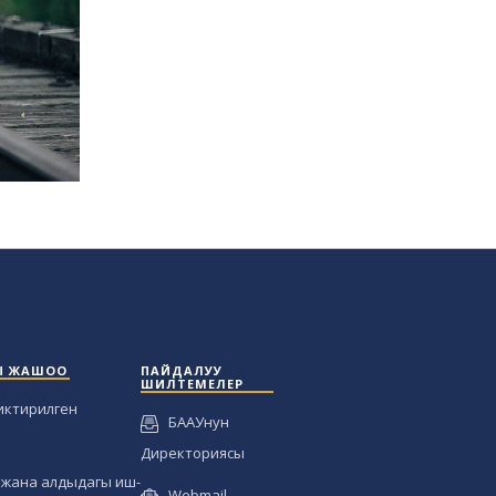
Ы ЖАШОО
ПАЙДАЛУУ
ШИЛТЕМЕЛЕР
иктирилген
БААУнун
Директориясы
жана алдыдагы иш-
Webmail