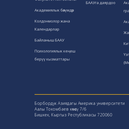
БААУга даярдоо
Ак
Академиялык бөлүмдөр
гр
Колдонмолор жана
Ак
Календарлар
Жа
Байланыш БААУ
Ки
Психологиялык кеңеш
Үз
берүү кызматтары
(М
Борбордук Азиядагы Америка университети
Аалы Токомбаев көчөсү 7/6
Бишкек, Кыргыз Республикасы 720060