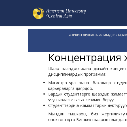
«ЭРКИН ӨНӨР ЖАНА ИЛИМДЕР» БӨЛҮ
Концентрация ж
Шаар пландоо жана дизайн концентр
дисциплинардык программа:
Магистратура жана бакалавр студе
карьераларга даярдоо.
Бардык студенттерге шаардык жамаатт
үчүн ыраазычылык сезимин берүү.
Студенттерди өз жамааттарын өнүктүрүүг
Мындан тышкары, биз жергиликтүү
өнөктөштүктө Бишкек шаарын пландашт