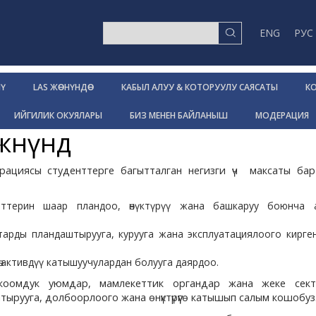
ENG
РУС
МҮ
LAS ЖƟНҮНДƟ
КАБЫЛ АЛУУ & КОТОРУУЛУ САЯСАТЫ
К
ИЙГИЛИК ОКУЯЛАРЫ
БИЗ МЕНЕН БАЙЛАНЫШ
МОДЕРАЦИЯ
өнүндө
ациясы студенттерге багытталган негизги үч максаты бар
нттерин шаар пландоо, өнүктүрүү жана башкаруу боюнча 
арды пландаштырууга, курууга жана эксплуатациялоого кирге
ө активдүү катышуучулардан болууга даярдоо.
 коомдук уюмдар, мамлекеттик органдар жана жеке сек
ырууга, долбоорлоого жана өнүктүрүүгө катышып салым кошобу