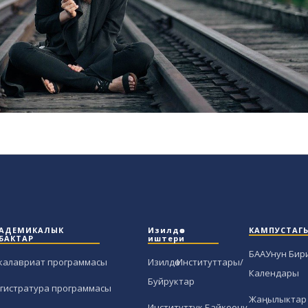
АДЕМИКАЛЫК
Изилдөө
КАМПУСТАГ
БАКТАР
иштери
БААУнун Бир
калавриат программасы
Изилдөө Институттары/
Календары
Буйруктар
гистратура программасы
Жаңылыктар 
Институттук Байкоочу