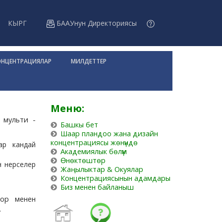
КЫРГ
БААУнун Директориясы
ОНЦЕНТРАЦИЯЛАР
МИЛДЕТТЕР
Меню:
 мульти -
Башкы бет
Шаар пландоо жана дизайн
концентрациясы жөнүндө
ар кандай
Академиялык бөлүм
Өнөктөштөр
н нерселер
Жаңылыктар
&
Окуялар
Концентрациясынын адамдары
Биз менен байланыш
тор менен
з.