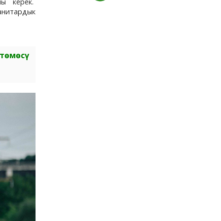
ы керек.
анитардык
төмөсү