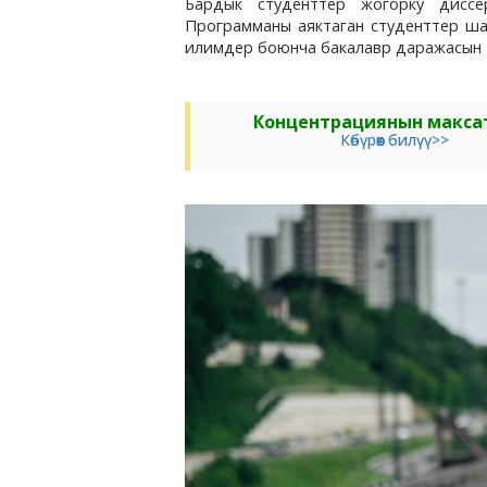
Бардык студенттер жогорку дисс
Программаны аяктаган студенттер ш
илимдер боюнча бакалавр даражасын
Концентрациянын макса
Көбүрөөк билүү>>