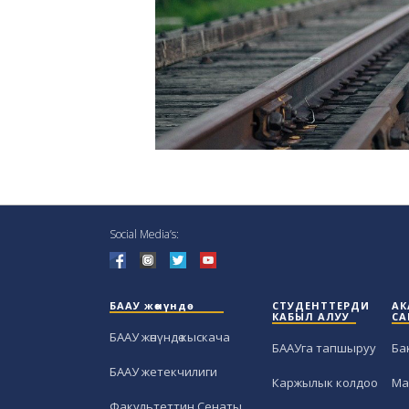
Social Media’s:
БААУ жөнүндө
СТУДЕНТТЕРДИ
АК
КАБЫЛ АЛУУ
СА
БААУ жөнүндө кыскача
БААУга тапшыруу
Ба
БААУ жетекчилиги
Каржылык колдоо
Ма
Факультеттин Сенаты