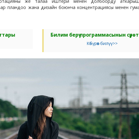
ертацияны же талаа иштери менен долбоорду аткарыш
аар пландоо жана дизайн боюнча концентрациясы менен гум
ттары
Билим берүү программасынын сүрөт
Көбүрөөк билүү>>