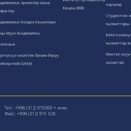
адемиялык эрежелер жана
чаралар
Кеңеш (IRB)
афиктер
Студенттик 
адемиялык Колдоо Кеңселери
кызматтары
ңы Муун Академиясы
БААУ коомчул
кызматтар ж
тепкана
Мектеп окуу
гүлтүксүз кесиптик билим берүү
сынактар
ейкерспейс БААУ)
Тел.: +996 (312) 915000 + ички.
Факс: +996 (312) 915 028