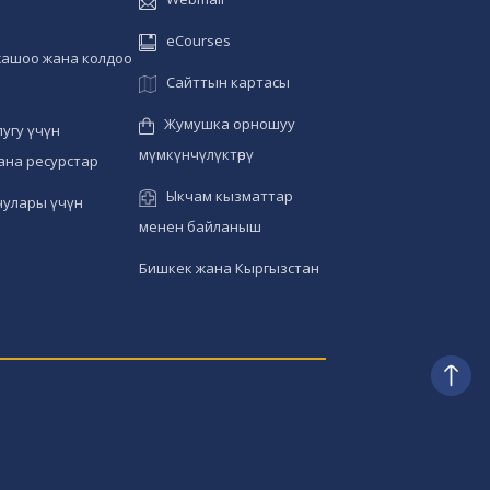
eCourses
жашоо жана колдоо
Сайттын картасы
Жумушка орношуу
угу үчүн
мүмкүнчүлүктөрү
ана ресурстар
Ыкчам кызматтар
чулары үчүн
менен байланыш
Бишкек жана Кыргызстан