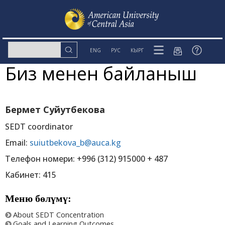
ENG
РУС
КЫРГ
Биз менен байланыш
Бермет Суйутбекова
SEDT coordinator
Email:
suiutbekova_b@auca.kg
Телефон номери: +996 (312) 915000 + 487
Кабинет: 415
Меню бөлүмү:
About SEDT Concentration
Goals and Learning Outcomes