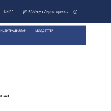
КЫРГ
БААУнун Директориясы
ОНЦЕНТРАЦИЯЛАР
МИЛДЕТТЕР