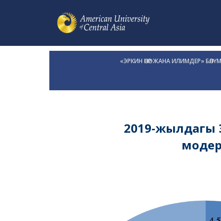
«ЭРКИН ӨНӨР ЖАНА ИЛИМДЕР» БӨЛҮ
2019-жылдагы Э
моде