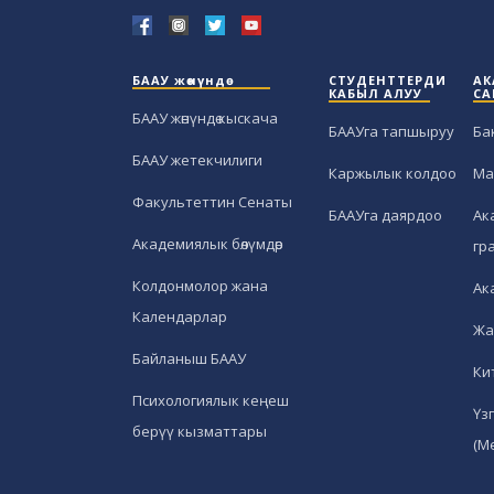
БААУ жөнүндө
СТУДЕНТТЕРДИ
АК
КАБЫЛ АЛУУ
СА
БААУ жөнүндө кыскача
БААУга тапшыруу
Ба
БААУ жетекчилиги
Каржылык колдоо
Ма
Факультеттин Сенаты
БААУга даярдоо
Ак
Академиялык бөлүмдөр
гр
Колдонмолор жана
Ак
Календарлар
Жа
Байланыш БААУ
Ки
Психологиялык кеңеш
Үз
берүү кызматтары
(М