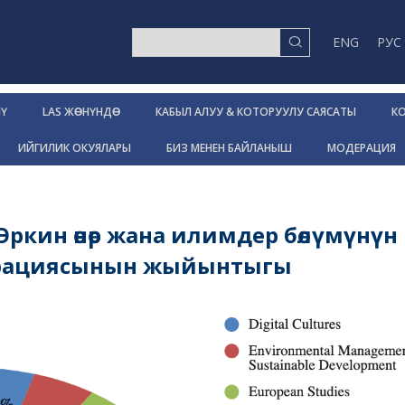
ENG
РУС
МҮ
LAS ЖƟНҮНДƟ
КАБЫЛ АЛУУ & КОТОРУУЛУ САЯСАТЫ
К
ИЙГИЛИК ОКУЯЛАРЫ
БИЗ МЕНЕН БАЙЛАНЫШ
МОДЕРАЦИЯ
ркин өнөр жана илимдер бөлүмүнүн
рациясынын жыйынтыгы