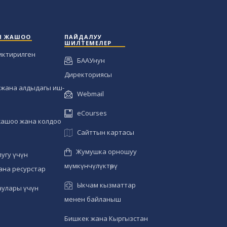
Ы ЖАШОО
ПАЙДАЛУУ
ШИЛТЕМЕЛЕР
иктирилген
БААУнун
Директориясы
жана алдыдагы иш-
Webmail
eCourses
жашоо жана колдоо
Сайттын картасы
Жумушка орношуу
угу үчүн
мүмкүнчүлүктөрү
ана ресурстар
Ыкчам кызматтар
чулары үчүн
менен байланыш
Бишкек жана Кыргызстан