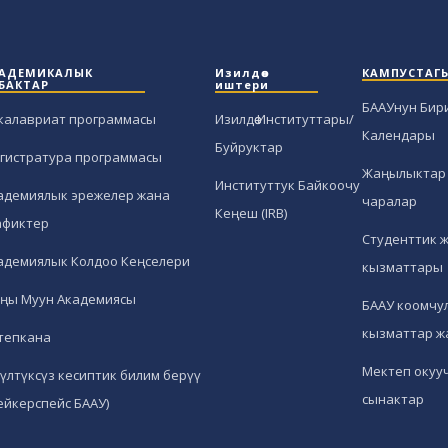
АДЕМИКАЛЫК
Изилдөө
КАМПУСТАГ
БАКТАР
иштери
БААУнун Бир
калавриат программасы
Изилдөө Институттары/
Календары
Буйруктар
гистратура программасы
Жаңылыктар 
Институттук Байкоочу
адемиялык эрежелер жана
чаралар
Кеңеш (IRB)
афиктер
Студенттик 
адемиялык Колдоо Кеңселери
кызматтары
ңы Муун Академиясы
БААУ коомчул
кызматтар ж
тепкана
Мектеп окуу
гүлтүксүз кесиптик билим берүү
сынактар
ейкерспейс БААУ)