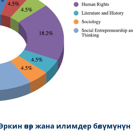
ркин өнөр жана илимдер бөлүмүнүн