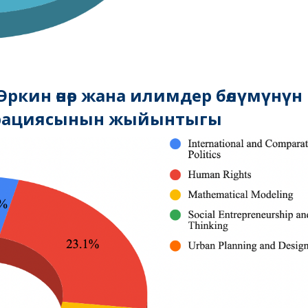
ркин өнөр жана илимдер бөлүмүнүн
рациясынын жыйынтыгы