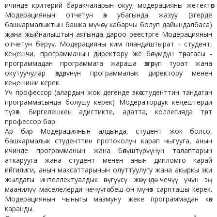
ичинде критерий баракчаларын окуу; модерацияны жетектөө;
Модерациянын отчетун өз убагында жазуу (эгерде
башкармалыктын башка мүчөсү кабарчы болуп дайындалбаса)
жана жыйналыштын аягында дароо реестрге Модерациянын
отчетун берүү. Модерацияны ким пландаштырат - студент,
кеңешчи, программанын директору же бөлүмдүн төрагасы -
программадан программага жараша өзгөрүп турат жана
окутуучулар өздөрүнүн программалык директору менен
кеңешиши керек.
Үч профессор (алардын жок дегенде экөө студенттин тандаган
программасында болушу керек) Модератордук кеңештерди
түзөт. Биргелешкен адистикте, адатта, коллегияда төрт
профессор бар.
Ар бир Модерациянын алдында, студент жок болсо,
башкармалык студенттин протоколун карап чыгууга, анын
ичинде программанын жана бөлүштүрүүнүн талаптарын
аткарууга жана студент менен анын дипломго карай
ийгилиги, анын максаттарынын олуттуулугу жана акыркы эки
жылдагы интеллектуалдык өнүгүүсү жөнүндө чечүү үчүн эң
маанилүү маселелерди чечүүгө беш-он мүнөт сарпташы керек.
Модерациянын чыныгы мазмуну жеке программадан көз
каранды.