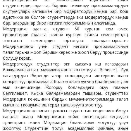
студенттерде, адатта, бардык тиешелүү программалардын
окутуучулары катышкан бир модератордук кеңеш бар. Кош
адистикке ээ болгон студенттерде эки модератордук кеңеш
бар, алардын ар бири негизги программанын алкагында.
Модерация, адатта, студент 60 курстан кем эмес
кредиттерди (адатта экинчи курстун экинчи семестринде)
топтогон семестрдин ортосуна пландаштырылат.
Модерациялоо үчүн студент негизги программасынын
талаптарына жооп бериши керек же жооп берүү процессинде
болушу керек.
Модератордук студенттер эки кыскача иш кагаздарын
башкармалыктын мүчөлөрүнө жана каттоочуга беришет. Бул
кагаздардын биринде алар колледждеги иштерине жана
конкреттүү программага болгон кызыгуусуна баа беришет, ал
эми экинчисинде Жогорку Колледждеги окуу планын
белгилешет. Кыска баяндамалардан тышкары, студенттер
Модерация кеңешинин бардык мүчөлөрүнө программада талап
кылынган кошумча иштерди тапшырууга жооптуу.
Модерация кеңешинин төрагасы студенттин кеңешчиси болуп
саналат жана Модерацияга чейин регистрдик кеңседен
транскрипт жана Модерация бланктарын чогултуу үчүн
жооптуу; Студенттин толук академиялык файлын, анын