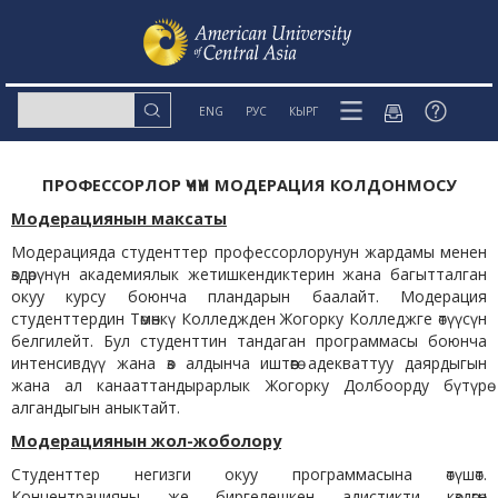
ENG
РУС
КЫРГ
ПРОФЕССОРЛОР ҮЧҮН МОДЕРАЦИЯ КОЛДОНМОСУ
Модерациянын максаты
Модерацияда студенттер профессорлорунун жардамы менен
өздөрүнүн академиялык жетишкендиктерин жана багытталган
окуу курсу боюнча пландарын баалайт. Модерация
студенттердин Төмөнкү Колледжден Жогорку Колледжге өтүүсүн
белгилейт. Бул студенттин тандаган программасы боюнча
интенсивдүү жана өз алдынча иштөөгө адекваттуу даярдыгын
жана ал канааттандырарлык Жогорку Долбоорду бүтүрө
алгандыгын аныктайт.
Модерациянын жол-жоболору
Студенттер негизги окуу программасына өтүшөт.
Концентрацияны же биргелешкен адистикти көздөгөн