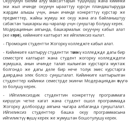
Окуучунун билим алуу максаттарын түшүнүшү жана кийинки
эки жыл ичинде окуунун ырааттуу курсун пландаштырууда
жардам алышы үчүн, анын ичинде конкреттүү курстар же
предметтер, жайкы жумуш же окуу жана ага байланыштуу
сабактан тышкаркы иш-чаралар үчүн сунуштар болушу керек.
Модерациянын аягында, башкармалык окуучуну кабыл алат
(же көтөрөт), кийинкиге калтырат же ийгиликсиз кылат.
- Промоция студентти Жогорку колледжге кабыл алат.
- Кийинкиге калтыруу студентти төмөнкү колледжде дагы бир
семестрге калтырат жана студент жогорку колледждеги
жумушка, анын ичинде талап кылынган курстарга муктаж
болгондо же дагы деле бир нече толук эмес курстарга
даярдана элек болсо сунушталат. Кийинкиге калтырылган
студенттер кийинки семестрде экинчи Модерациядан өтүүгө
ээ болушу керек.
- Ийгиликсиздик студенттин конкреттүү программага
кирүүсүн четке кагат жана студент ошол программада
Жогорку долбоорду аягына чыгара албаганда сунушталат.
Ийгиликсиз студенттер башка окуу программасына
ийгиликтүү өтүшү керек же жумуштан бошотулушу керек.