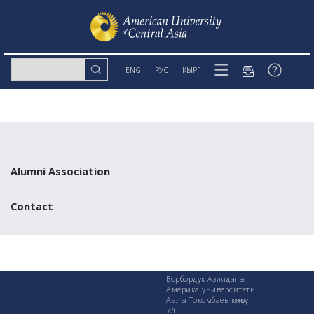
ENG
РУС
КЫРГ
Alumni Association
Contact
Борбордук Азиядагы
Америка университети
Аалы Токомбаев көчөсү
7/6