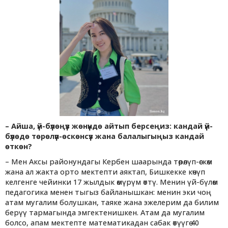
– Айша, үй-бүлөңүз жөнүндө айтып берсеңиз: кандай үй-
бүлөдө төрөлүп-өскөнсүз жана балалыгыңыз кандай
өткөн?
– Мен Аксы районундагы Кербен шаарында төрөлүп-өскөм
жана ал жакта орто мектепти аяктап, Бишкекке көчүп
келгенге чейинки 17 жылдык өмүрүм өттү. Менин үй-бүлөм
педагогика менен тыгыз байланышкан: менин эки чоң
атам мугалим болушкан, таяке жана эжелерим да билим
берүү тармагында эмгектенишкен. Атам да мугалим
болсо, апам мектепте математикадан сабак өтүүгө 40