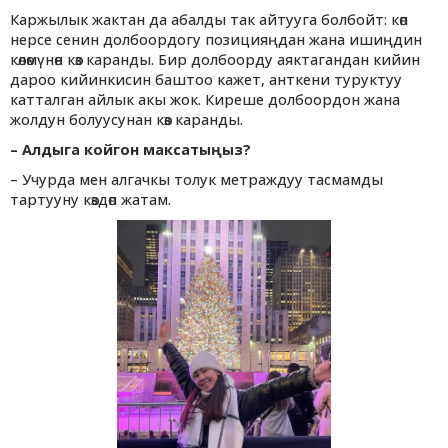
Каржылык жактан да абалды так айтууга болбойт: көп
нерсе сенин долбоордогу позицияңдан жана ишиңдин
көлөмүнөн көз каранды. Бир долбоорду аяктагандан кийин
дароо кийинкисин баштоо кажет, анткени туруктуу
катталган айлык акы жок. Киреше долбоордон жана
жолдун болуусунан көз каранды.
– Алдыга койгон максатыңыз?
– Учурда мен алгачкы толук метраждуу тасмамды
тартууну көздөп жатам.