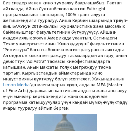
Биз сиздер менен кино тууралуу баарлашабыз. Тактап
айтканда, Айша Султанбекова кантип Fulbright
программасына тапшырып, 100% грант алууга
жетишкендиги тууралуу. Айша Кербен шаарында төрөлүп-
өскөн, БААУнун 2018-жылкы “Журналистика жана массалык
байланыштар” факультетинин бүтүрүүчүсү. Айша өз
академиялык жолун Америкада улантып, Остиндеги
Техас университетинин “Кино өндүрүш” факультетинин
“Режиссура” багыты боюнча магистратурасын аяктады.
Ал ондогон кыска метраждуу тасмалардын автору, анын
дебюттук “Ad Astra” тасмасы кинофестивалдарга
катышкан. Анын максаты толук метраждуу тасма
тартып, Кыргызстандын аймактарында кино
индустрияны өнүктүрүү болуп эсептелет. Жакында анын
Limon Media
`да маеги жарык көрүп, анда ал MFA (Master
of Fine Arts) даражасын кантип алгандыгы жана аны алуу
үчүн эмнелер керек экендиги жана ошондой эле
программа катышуучулар үчүн кандай мүмкүнчүлүктөрдү
ачары тууралуу айтып берген.