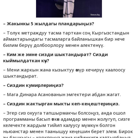
– Жакынкы 5 жылдагы пландарыңыз?
– Толук метраждуу тасма тарткан соң Кыргызстандын
аймактарындагы тасмаларга байланышкан бир нече
билим берүү долбоорлору менен алектенүү.
–
Ким же эмне сизди шыктандырат?
Сизди
кыймылдаткан күч?
– Мени жаркын жана кызыктуу өмүр кечирүү каалоосу
шыктандырат.
–
Сиздин кумирлериңиз?
– Мага Динара Асанованын эмгектери абдан жагат.
– Сиздин жактырган мыкты кеп-кеңештериңиз.
– Эгер сиз окууга тапшырмакчы болсоңуз, анда ошол
программаны басып өткөн адамдар менен жолугуп, сизге
келечекте жардым тийип калуусу мүмкүн болгон
ньюанстар менен таанышуу кеңешин берет элем. Бирок
эң башкысы – коркпоңуз жана кийинкиге калтырбаңыз.