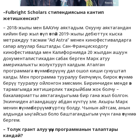
–Fulbright Scholars стипендиясына кантип
жетишкенсиз?
– 2018-жылы мен БААУну аяктадым. Окууну аяктагандан
кийин бир жыл өтүп өтпөй 2019-жылы дебюттук кыска
метраждуу тасмам “Ad Astra” менен кинофестивалдарга
сапар алуулар башталды. Сан-Францискодогу
кинофестивалда мен Калифорнияда 20 жылдан ашуун
документалистикадан сабак берген Марк атуу
америкалыкты жолуктуруп калдым. Аталган
программага өтүнмө берүүнү дал ошол киши сунуштап
калды. Мен программа тууралуу билчүмүн, бирок өтүнмө
берүү тууралуу ойлонгон эмесмин. Биринчиден менде өз
тармагымда жетишерлик тажрыйбам жок болчу –
бакалавриатты аяктагандыгыма бир гана жыл болгон.
Экинчиден атаандашуу абдан күчтүү эле. Акыры Марк
менин өтүнмө берүүмө түрткү болду. Чынын айтсам, анын
алдында ыңгайсыз боло баштагандыгым үчүн гана өтүнмө
бергем.
–
Толук грант алуу үчүн программанын талаптары
кандай?