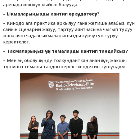
аренада өзгөчөлөнүү кыйын болууда.
– Ыкмаларыңызды кантип өркүндөтөсүз?
– Кинодо ага практика аркылуу гана жетише алабыз. Күн
сайын сценарий жазуу, тартуу аянтчасына чыгып туруу
жана аянтчада өз ыкмаларыңызды курчутуп туруу
керектелет.
–
Тасмаларыңыз үчүн темаларды кантип тандайсыз?
– Мен эң оболу өзүңдү толкунданткан анан өзүң жакшы
түшүнгөн теманы тандоо керек экендигин түшүндүм.