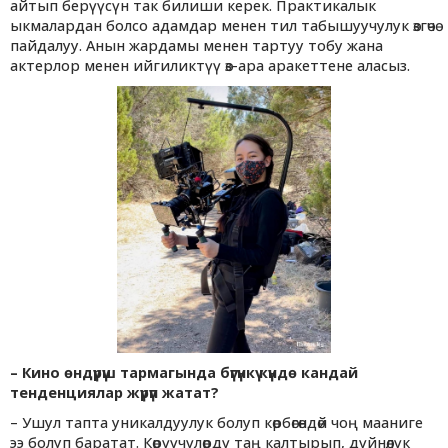
айтып берүүсүн так билиши керек. Практикалык
ыкмалардан болсо адамдар менен тил табышуучулук өзгөчө
пайдалуу. Анын жардамы менен тартуу тобу жана
актерлор менен ийгиликтүү өз-ара аракеттене аласыз.
– Кино өндүрүш тармагында бүгүнкү күндө кандай
тенденциялар жүрүп жатат?
– Ушул тапта уникалдуулук болуп көрбөгөндөй чоң мааниге
ээ болуп баратат. Көрүүчүлөрдү таң калтырып, дүйнөлүк