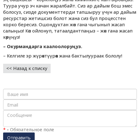
Туура учур эч качан жаралбайт. Сиз ар дайым бош эмес
болосуз, сизде документтерди тапшыруу үчүн ар дайым
ресурстар жетишсиз болот жана сиз бул процесстен
корко бересиз. Ошондуктан жөн гана чыгынып жасап
салыңыз! Көп ойлонуп, татаалдантпаңыз – жөн гана жасап
көрүңүз!
– Окурмандарга каалоолоруңуз.
– Келгиле эр жүрөктүүрөөк жана бактылуураак бололу!
<< Назад к списку
*
-
Обязательное поле
Отправить