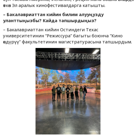
өткөн Эл аралык кинофестивалдарга катышты.
– Бакалавриаттан кийин билим алууңузду
уланттыңызбы? Кайда тапшырдыңыз?
– Бакалавриаттан кийин Остиндеги Техас
университетинин “Режиссура” багыты боюнча “Кино
өндүрүү” факультетинин магистратурасына тапшырдым.