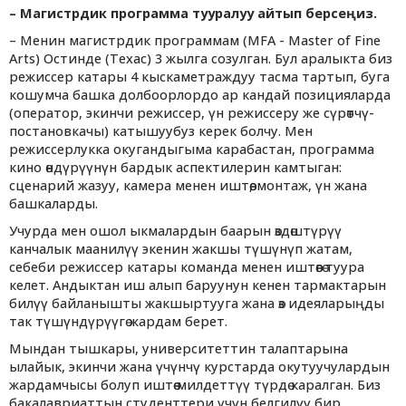
–
Магистрдик программа тууралуу айтып берсеңиз.
– Менин магистрдик программам (MFA - Master of Fine
Arts) Остинде (Техас) 3 жылга созулган. Бул аралыкта биз
режиссер катары 4 кыскаметраждуу тасма тартып, буга
кошумча башка долбоорлордо ар кандай позицияларда
(оператор, экинчи режиссер, үн режиссеру же сүрөтчү-
постановкачы) катышуубуз керек болчу. Мен
режиссерлукка окугандыгыма карабастан, программа
кино өндүрүүнүн бардык аспектилерин камтыган:
сценарий жазуу, камера менен иштөө, монтаж, үн жана
башкаларды.
Учурда мен ошол ыкмалардын баарын өздөштүрүү
канчалык маанилүү экенин жакшы түшүнүп жатам,
себеби режиссер катары команда менен иштөөгө туура
келет. Андыктан иш алып баруунун кенен тармактарын
билүү байланышты жакшыртууга жана өз идеяларыңды
так түшүндүрүүгө жардам берет.
Мындан тышкары, университеттин талаптарына
ылайык, экинчи жана үчүнчү курстарда окутуучулардын
жардамчысы болуп иштөө милдеттүү түрдө каралган. Биз
бакалавриаттын студенттери үчүн белгилүү бир