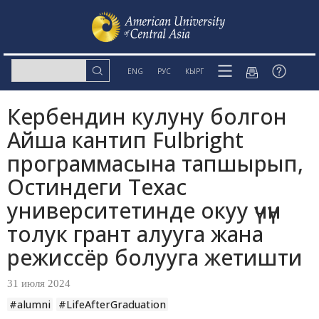
ENG
РУС
КЫРГ
Кербендин кулуну болгон
Айша кантип Fulbright
программасына тапшырып,
Остиндеги Техас
университетинде окуу үчүн
толук грант алууга жана
режиссёр болууга жетишти
31 июля 2024
#alumni
#LifeAfterGraduation