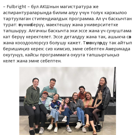
– Fulbright – бул АКШнын магистратура же
аспирантураларында билим алуу үчүн толук каржылоо
тартуулаган стипендиалдык программа. Ал үч баскычтан
турат: өтүнмө берүү, маектешүү жана университетке
тапшыруу. Алгачкы баскычта эки эссе жана үч сунуштама
кат берүү керектелет. Эссе деталдуу жана так, ашыкча сөз
жана кооздоолорсуз болушу кажет. Төмөнкүлөрдү так айтып
беришиңиз керек: сиз кимсиз, эмне себептен Америкада
окугуңүз, кайсы программага окууга тапшыргыңыз
келет жана эмне себептен.