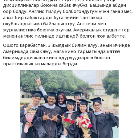
дисциплиналар боюнча сабак өтчүбүз. Башында абдан
оор болду. Англис тилдүү болбогондугум үчүн гана эмес,
а кээ бир сабактарды буга чейин таптакыр
окубагандыгыма байланыштуу. Анткени мен
журналистика боюнча окугам. Америкалык студенттер
менен англис тилинде иштөө оңой болгон жок албетте.
Ошого карабастан, 3 жылдык билим алуу, анын ичинде
Америкада сабак өтүү, мага кино тармагында көптөгөн
билимдерди жана кино өндүрүүдө зарыл болгон
практикалык ыкмаларды берди.