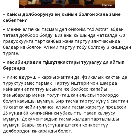
–
Кайсы долбооруңуз эң кыйын болгон жана эмне
себептен?
– Менин алгачкы тасмам деп ойлойм. “Ad Astra” абдан
татаал долбоор болду. Биз аны кышында Чаткалда -30
градус суукта тартканбыз жана тартуу аянтчасында
балдар көп болгон. Ал эми тартуу тобу болгону 3 кишиден
турган.
– Кесибиңиздин түйшүктүү жактары тууралуу да айтып
берсеңиз.
– Кино өндүрүш – каржы жактан да, фзикалык жактан да
туруктуу эмес тармак. Тартуу иштери чоң шаарда
кайнаган аптаптуу ысыкта же болбосо жапайы
жаныбарлар менен толуп-ташкан алыскы тоолордо
болуп калышы мүмкүн. Бир тасма тартуу күнү 9 сааттан
19 саатка чейин уланса, ал эми тасма жаратуу процесси
25 күндөн 60 күнгө чейинки убакытты талап кылуусу
мүмкүн. Документалдык тасма жылдап тартылышы
мүмкүн. Баары сен үстүндө иштеген конкреттүү
долбоордон көз каранды болот.