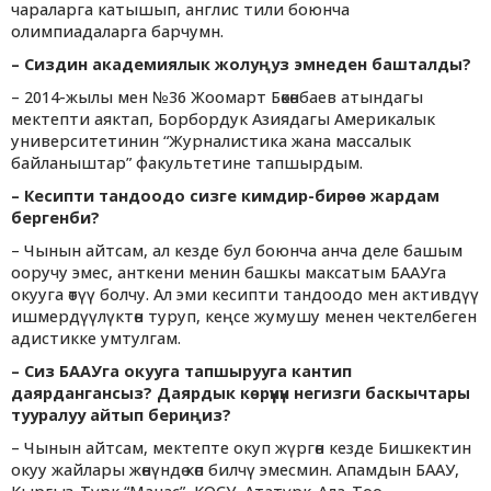
чараларга катышып, англис тили боюнча
олимпиадаларга барчумн.
–
Сиздин академиялык жолуңуз эмнеден башталды?
– 2014-жылы мен №36 Жоомарт Бөкөнбаев атындагы
мектепти аяктап, Борбордук Азиядагы Америкалык
университетинин “Журналистика жана массалык
байланыштар” факультетине тапшырдым.
–
Кесипти тандоодо сизге кимдир-бирөө жардам
бергенби?
– Чынын айтсам, ал кезде бул боюнча анча деле башым
ооручу эмес, анткени менин башкы максатым БААУга
окууга өтүү болчу. Ал эми кесипти тандоодо мен активдүү
ишмердүүлүктөн туруп, кеңсе жумушу менен чектелбеген
адистикке умтулгам.
– Сиз БААУга окууга тапшырууга кантип
даярдангансыз? Даярдык көрүүнүн негизги баскычтары
тууралуу айтып бериңиз?
– Чынын айтсам, мектепте окуп жүргөн кезде Бишкектин
окуу жайлары жөнүндө көп билчү эмесмин. Апамдын БААУ,