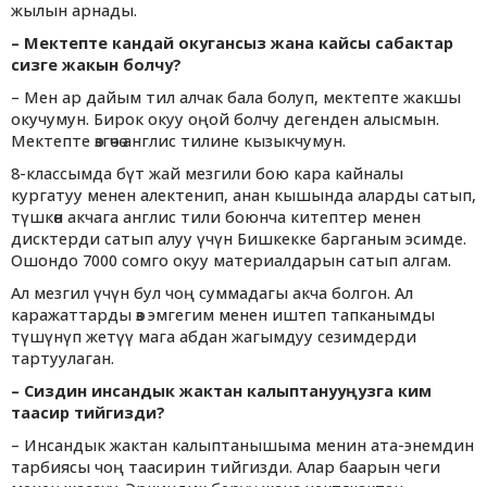
жылын арнады.
–
Мектепте кандай окугансыз жана кайсы сабактар
сизге жакын болчу?
– Мен ар дайым тил алчак бала болуп, мектепте жакшы
окучумун. Бирок окуу оңой болчу дегенден алысмын.
Мектепте өзгөчө англис тилине кызыкчумун.
8-классымда бүт жай мезгили бою кара кайналы
кургатуу менен алектенип, анан кышында аларды сатып,
түшкөн акчага англис тили боюнча китептер менен
дисктерди сатып алуу үчүн Бишкекке барганым эсимде.
Ошондо 7000 сомго окуу материалдарын сатып алгам.
Ал мезгил үчүн бул чоң суммадагы акча болгон. Ал
каражаттарды өз эмгегим менен иштеп тапканымды
түшүнүп жетүү мага абдан жагымдуу сезимдерди
тартуулаган.
–
Сиздин инсандык жактан калыптанууңузга ким
таасир тийгизди?
– Инсандык жактан калыптанышыма менин ата-энемдин
тарбиясы чоң таасирин тийгизди. Алар баарын чеги