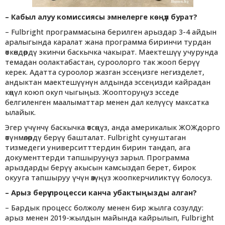
–
Кабыл алуу комиссиясы эмнелерге көңүл бурат?
– Fulbright программасына берилген арыздар 3-4 айдын
аралыгында каралат жана программа биринчи турдан
өткөндөрдү экинчи баскычка чакырат. Маектешүү учурунда
темадан оолактабастан, суроолорго так жооп берүү
керек. Адатта суроолор жазган эссеңизге негизделет,
андыктан маектешүүнүн алдында эссеңизди кайрадан
көңүл коюп окуп чыгыңыз. Жоопторуңуз эсседе
белгиленген маалыматтар менен дал келүүсү максатка
ылайык.
Эгер үчүнчү баскычка өтсөңүз, анда америкалык ЖОЖдорго
өтүнмөлөрдү берүү башталат. Fulbright сунуштаган
тизмедеги университттердин бирин тандап, ага
документтерди тапшырууңуз зарыл. Программа
арыздарды берүү акысын камсыздап берет, бирок
окууга тапшыруу үчүн өзүңүз жоопкерчиликтүү болосуз.
–
Арыз берүү процесси канча убактыңызды алган?
– Бардык процесс болжолу менен бир жылга созулду:
арыз менен 2019-жылдын майында кайрылып, Fulbright