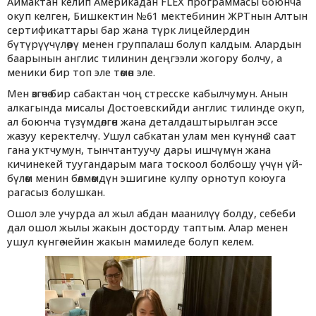
Аймактан келип Америкадан FLEX программасы боюнча
окуп келген, Бишкектин №61 мектебинин ЖРТнын Алтын
сертификаттары бар жана түрк лицейлердин
бүтүрүүчүлөрү менен группалаш болуп калдым. Алардын
баарынын англис тилинин деңгээли жогору болчу, а
меники бир топ эле төмөн эле.
Мен өзгөчө бир сабактан чоң стресске кабылчумун. Анын
алкагында мисалы Достоевскийди англис тилинде окуп,
ал боюнча түзүмдөлгөн жана деталдаштырылган эссе
жазуу керектелчү. Ушул сабкатан улам мен күнүнө 3 саат
гана уктчумун, тынчтантуучу дары ишчүмүн жана
кичинекей туугандарым мага тоскоол болбошу үчүн үй-
бүлөм менин бөлмөмдүн эшигине кулпу орнотуп коюуга
рагасыз болушкан.
Ошол эле учурда ал жыл абдан маанилүү болду, себеби
дал ошол жылы жакын досторду таптым. Алар менен
ушул күнгө чейин жакын мамиледе болуп келем.