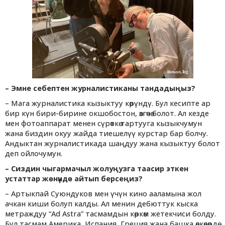
– Эмне себептен журналистиканы тандадыңыз?
– Мага журналистика кызыктуу көрүндү. Бул кесипте ар
бир күн бири-бирине окшобостон, өзгөчө болот. Ал кезде
мен фотоаппарат менен сүрөткө тартууга кызыкчумун
жана биздин окуу жайда тиешелүү курстар бар болчу.
Андыктан журналистикада шаңдуу жана кызыктуу болот
деп ойлочумун.
– Сиздин чыгармачыл жолуңузга таасир эткен
устаттар жөнүндө айтып берсеңиз?
– Артыкпай Суюндуков мен үчүн кино ааламына жол
ачкан киши болуп калды. Ал менин дебюттук кыска
метраждуу “Ad Astra” тасмамдын көркөм жетекчиси болду.
Бул тасмам Америка, Испания, Греция жана башка өлкөлөрдө