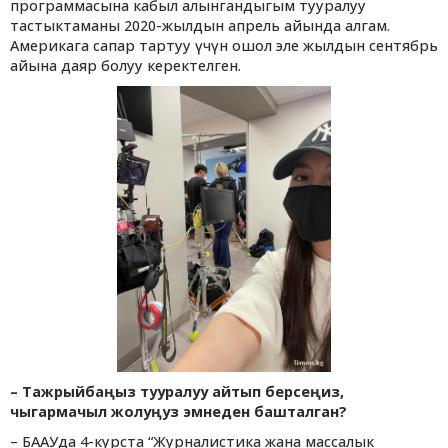
программасына кабыл алынгандыгым тууралуу
тастыктаманы 2020-жылдын апрель айында алгам.
Америкага сапар тартуу үчүн ошол эле жылдын сентябрь
айына даяр болуу керектелген.
– Тажрыйбаңыз тууралуу айтып берсеңиз,
чыгармачыл жолуңуз эмнеден башталган?
– БААУда 4-курста “Журналистика жана массалык