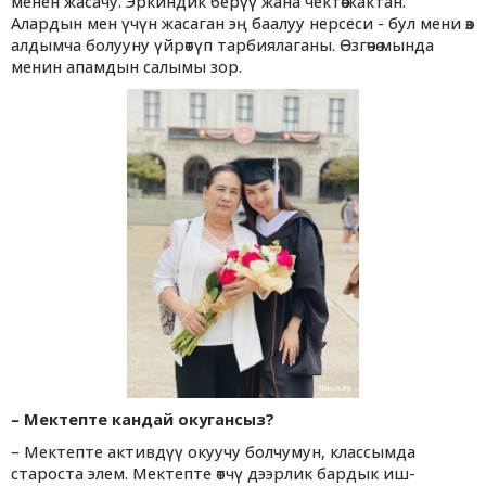
менен жасачу. Эркиндик берүү жана чектөө жактан.
Алардын мен үчүн жасаган эң баалуу нерсеси - бул мени өз
алдымча болууну үйрөтүп тарбиялаганы. Өзгөчө мында
менин апамдын салымы зор.
– Мектепте кандай окугансыз?
– Мектепте активдүү окуучу болчумун, классымда
староста элем. Мектепте өтчү дээрлик бардык иш-