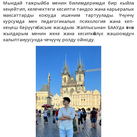
Мындай тажрыйба менин билимдеримди бир кыйла
кеңейтип, келечектеги кесипти тандоо жана карьералык
максаттарды коюуда ишеним тартуулады. Үчүнчү
курсумда мен педагогикалык психология жана кеп-
кеңеш берүүгө басым жасадым. Жалпысынан БААУда өткөн
жылдарым менин жеке жана кесипкөйлүк жашоомдун
калыптануусунда чечүүчү ролду ойноду.