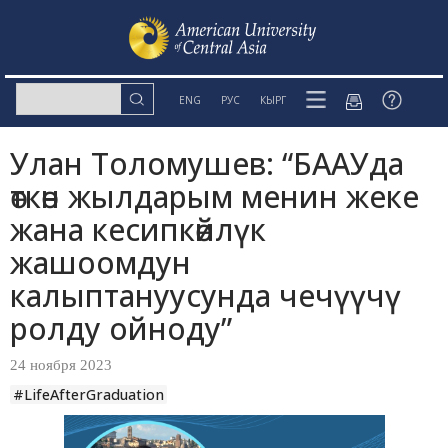
ENG
РУС
КЫРГ
Улан Толомушев: “БААУда
өткөн жылдарым менин жеке
жана кесипкөйлүк
жашоомдун
калыптануусунда чечүүчү
ролду ойноду”
24 ноября 2023
#LifeAfterGraduation