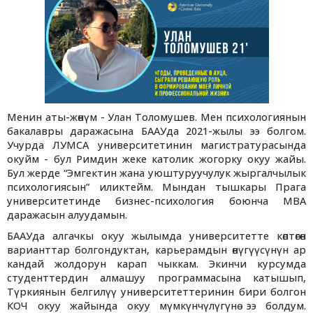
Менин аты-жөнүм - Улан Толомушев. Мен психологиянын
бакалавры даражасына БААУда 2021-жылы ээ болгом.
Учурда ЛУМСА университетинин магистратурасында
окуйм - бул Римдин жеке католик жогорку окуу жайы.
Бул жерде “Эмгектин жана уюштуруучулук жыргалчылык
психологиясын” иликтейм. Мындан тышкары Прага
университетинде бизнес-психология боюнча МВА
даражасын алуудамын.
БААУда алгачкы окуу жылымда университетте көптөгөн
варианттар болгондуктан, карьерамдын өнүгүүсүнүн ар
кандай жолдорун карап чыккам. Экинчи курсумда
студенттердин алмашуу программасына катышып,
Түркиянын белгилүү университеттеринин бири болгон
КОЧ окуу жайында окуу мүмкүнчүлүгүнө ээ болдум.