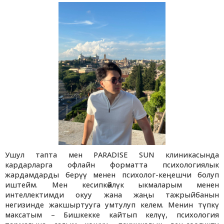
Ушул тапта мен PARADISE SUN клиникасында
кардарларга офлайн форматта психологиялык
жардамдарды берүү менен психолог-кеңешчи болуп
иштейм. Мен кесипкөйлүк ыкмаларым менен
интеллектимди окуу жана жаңы тажрыйбанын
негизинде жакшыртууга умтулуп келем. Менин түпкү
максатым – Бишкекке кайтып келүү, психология