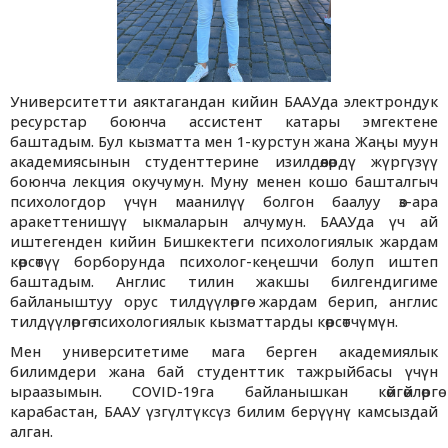
Университетти аяктагандан кийин БААУда электрондук
ресурстар боюнча ассистент катары эмгектене
баштадым. Бул кызматта мен 1-курстун жана Жаңы муун
академиясынын студенттерине изилдөөлөрдү жүргүзүү
боюнча лекция окучумун. Муну менен кошо башталгыч
психологдор үчүн маанилүү болгон баалуу өз-ара
аракеттенишүү ыкмаларын алчумун. БААУда үч ай
иштегенден кийин Бишкектеги психологиялык жардам
көрсөтүү борборунда психолог-кеңешчи болуп иштеп
баштадым. Англис тилин жакшы билгендигиме
байланыштуу орус тилдүүлөргө жардам берип, англис
тилдүүлөргө психологиялык кызматтарды көрсөтчүмүн.
Мен университетиме мага берген академиялык
билимдери жана бай студенттик тажрыйбасы үчүн
ыраазымын. COVID-19га байланышкан көйгөйлөргө
карабастан, БААУ үзгүлтүксүз билим берүүнү камсыздай
алган.