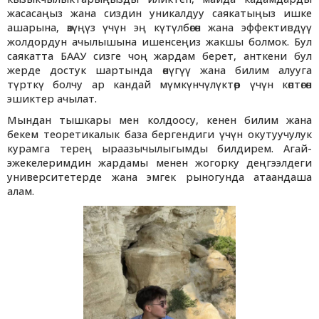
жасасаңыз жана сиздин уникалдуу саякатыңыз ишке
ашарына, өзүңүз үчүн эң күтүлбөгөн жана эффективдүү
жолдордун ачылышына ишенсеңиз жакшы болмок. Бул
саякатта БААУ сизге чоң жардам берет, анткени бул
жерде достук шартында өнүгүү жана билим алууга
түрткү болчу ар кандай мүмкүнчүлүктөр үчүн көптөгөн
эшиктер ачылат.
Мындан тышкары мен колдоосу, кенен билим жана
бекем теоретикалык база бергендиги үчүн окутуучулук
курамга терең ыраазычылыгымды билдирем. Агай-
эжекелеримдин жардамы менен жогорку деңгээлдеги
университетерде жана эмгек рыногунда атаандаша
алам.