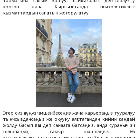
тармагына салым кошуу, психикалык ден-соолукту
коргоо жана Кыргызстанда психологиялык
кызматтардын сапатын жогорулатуу.
Эгер сиз өзүңүзгө ишенбесеңиз жана карьераңыз тууралуу
тынчсыздансаңыз же окууну аяктагандан кийин кандай
жолду басып өтөм деп санаага батсаңыз, анда сураныч эч
шашпаңыз, такыр шашпаңыз. Өз
кызыкчылыктарыңызды иликтеп, майда кадамдарды