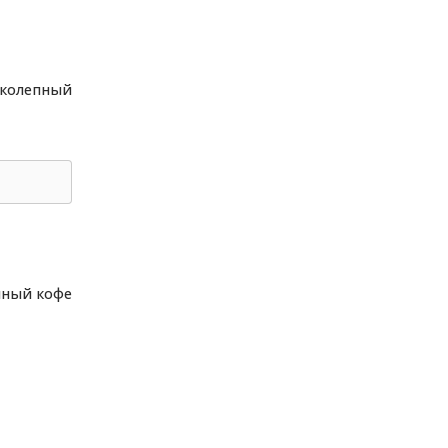
иколепный
нный кофе