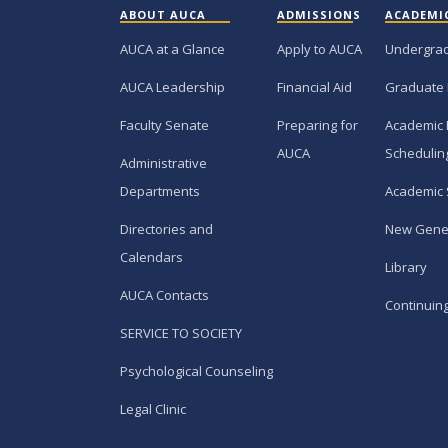
ABOUT AUCA
ADMISSIONS
ACADEMI
AUCA at a Glance
Apply to AUCA
Undergra
AUCA Leadership
Financial Aid
Graduate
Faculty Senate
Preparing for
Academic 
AUCA
Schedulin
Administrative
Departments
Academic 
Directories and
New Gene
Calendars
Library
AUCA Contacts
Continuin
SERVICE TO SOCIETY
Psychological Counseling
Legal Clinic