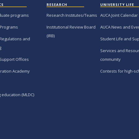
CS
RESEARCH
UNIVERSITY LIFE
duate programs
Research Institutes/Teams
AUCA Joint Calendar
 Programs
Institutional Review Board
AUCA News and Eve
(IRB)
Regulations and
Student Life and Su
g
Services and Resour
Support Offices
community
ration Academy
Contests for high-sc
g education (MLDC)