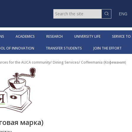
ENG
NS
ACADEMICS
RESEARCH
UNIVERSITY LIFE
SERVICE TO
OOL OF INNOVATION
TRANSFER STUDENTS
JOIN THE EFFORT
urces for the AUCA community
/
Dining Services
/
Coffeemania (Кофемания)
говая марка)
зстан.