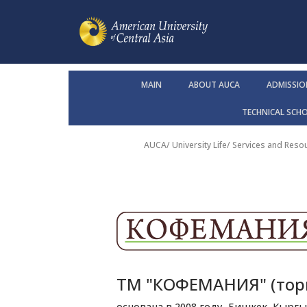
MAIN
ABOUT AUCA
ADMISSIO
TECHNICAL SCH
AUCA
/
University Life
/
Services and Reso
ТМ "КОФЕМАНИЯ" (тор
основана в 2008 году, Бишкек, Кыргы