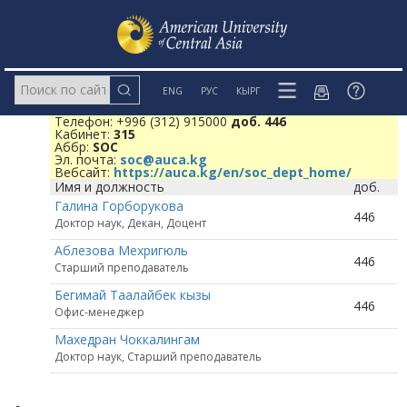
ENG
РУС
КЫРГ
Телефон: +996 (312) 915000
доб. 446
Кабинет:
315
Аббр:
SOC
Эл. почта:
soc@auca.kg
Вебсайт:
https://auca.kg/en/soc_dept_home/
Имя и должность
доб.
Галина Горборукова
446
Доктор наук, Декан, Доцент
Аблезова Мехригюль
446
Старший преподаватель
Бегимай Таалайбек кызы
446
Офис-менеджер
Махедран Чоккалингам
Доктор наук, Старший преподаватель