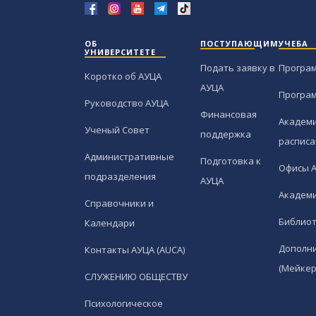
ОБ
ПОСТУПАЮЩИМ
УЧЕБА
УНИВЕРСИТЕТЕ
Подать заявку в
Програ
Коротко об АУЦА
АУЦА
Програ
Руководство АУЦА
Финансовая
Академи
Ученый Совет
поддержка
расписа
Административные
Подготовка к
Офисы 
подразделения
АУЦА
Академи
Справочники и
Библио
Календари
Дополн
Контакты АУЦА (AUCA)
(Мейкер
СЛУЖЕНИЮ ОБЩЕСТВУ
Психологическое