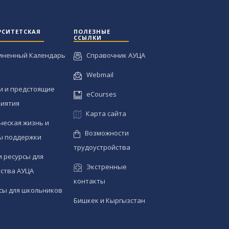
РСИТЕТСКАЯ
ПОЛЕЗНЫЕ
ССЫЛКИ
иненный Календарь
Справочник АУЦА
Webmail
и и предстоящие
eCourses
иятия
Карта сайта
ческая жизнь и
Возможности
ы поддержки
трудоустройства
и ресурсы для
Экстренные
ства АУЦА
контакты
сы для школьников
Бишкек и Кыргызстан