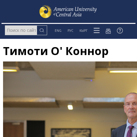
ENG
РУС
КЫРГ
Тимоти О' Коннор