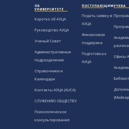
ОБ
ПОСТУПАЮЩИМ
УЧЕБА
УНИВЕРСИТЕТЕ
Подать заявку в
Програ
Коротко об АУЦА
АУЦА
Програ
Руководство АУЦА
Финансовая
Академи
Ученый Совет
поддержка
расписа
Административные
Подготовка к
Офисы 
подразделения
АУЦА
Академи
Справочники и
Библио
Календари
Дополн
Контакты АУЦА (AUCA)
(Мейкер
СЛУЖЕНИЮ ОБЩЕСТВУ
Психологическое
консультирование