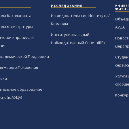
ИССЛЕДОВАНИЯ
УНИВЕ
ЖИЗНЬ
ммы бакалавиата
Исследовательские Институты/
Объед
Команды
ммы магистратуры
АУЦА
Институциональный
ческие правила и
Новост
Наблюдательный Совет (IRB)
ние
меропр
Академической Поддержки
Студен
сервис
я Нового Поколения
Услуги 
тека
сообще
ительное образование
Конкур
спейс АУЦА)