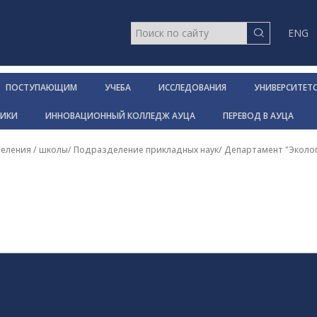
ENG
ПОСТУПАЮЩИМ
УЧЕБА
ИССЛЕДОВАНИЯ
УНИВЕРСИТЕТ
НИКИ
ИННОВАЦИОННЫЙ КОЛЛЕДЖ АУЦА
ПЕРЕВОД В АУЦА
еления / школы
/
Подразделение прикладных наук
/
Департамент "Эколог