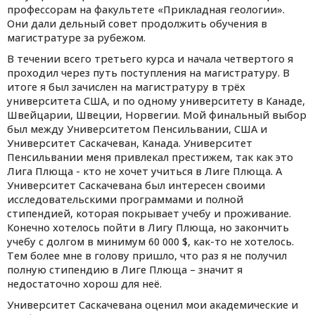
профессорам на факультете «Прикладная геологии».
Они дали дельный совет продолжить обучения в
магистратуре за рубежом.
В течении всего третьего курса и начала четвертого я
проходил через путь поступления на магистратуру. В
итоге я был зачислен на магистратуру в трёх
университета США, и по одному университету в Канаде,
Швейцарии, Швеции, Норвегии. Мой финальный выбор
был между Университетом Пенсильвании, США и
Университет Саскачеван, Канада. Университет
Пенсильвании меня привлекал престижем, так как это
Лига Плюща - кто не хочет учиться в Лиге Плюща. А
Университет Саскачевана был интересен своими
исследовательскими программами и полной
стипендией, которая покрывает учебу и проживание.
Конечно хотелось пойти в Лигу Плюща, но закончить
учебу с долгом в минимум 60 000 $, как-то не хотелось.
Тем более мне в голову пришло, что раз я не получил
полную стипендию в Лиге Плюща – значит я
недостаточно хорош для неё.
Университет Саскачевана оценил мои академические и