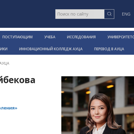
ENG
ПОСТУПАЮЩИМ
УЧЕБА
ИССЛЕДОВАНИЯ
УНИВЕРСИТЕТ
НИКИ
ИННОВАЦИОННЫЙ КОЛЛЕДЖ АУЦА
ПЕРЕВОД В АУЦА
 АУЦА
йбекова
оления»