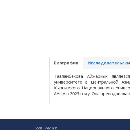
Биография
Исследовательски
Таалайбекова Айжаркын являетс
университете в Центральной Ази
Кыргызского Национального Универс
АУЦА в 2023 году. Она преподавала
Social Media’s: