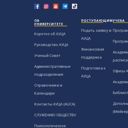
ОБ
ПОСТУПАЮЩИМ
УЧЕБА
УНИВЕРСИТЕТЕ
Подать заявку в
Програ
Коротко об АУЦА
АУЦА
Програ
Руководство АУЦА
Финансовая
Академи
Ученый Совет
поддержка
расписа
Административные
Подготовка к
Офисы 
подразделения
АУЦА
Академи
Справочники и
Библио
Календари
Дополн
Контакты АУЦА (AUCA)
(Мейкер
СЛУЖЕНИЮ ОБЩЕСТВУ
Психологическое