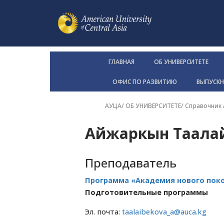
ГЛАВНАЯ
ОБ УНИВЕРСИТЕТЕ
ОФИС ПО РАЗВИТИЮ
ВЫПУСК
АУЦА
/
ОБ УНИВЕРСИТЕТЕ
/
Справочник
Айжаркын Таала
Преподаватель
Программа «Академия нового пок
Подготовительные программы
Эл. почта:
taalaibekova_a@auca.kg