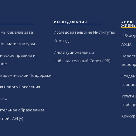
ИССЛЕДОВАНИЯ
УНИВЕ
ЖИЗНЬ
ммы бакалавиата
Исследовательские Институты/
Объед
Команды
ммы магистратуры
АУЦА
Институциональный
ческие правила и
Новост
Наблюдательный Совет (IRB)
ние
меропр
Академической Поддержки
Студен
сервис
я Нового Поколения
Услуги 
тека
сообще
ительное образование
Конкур
спейс АУЦА)