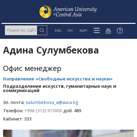
ENG
РУС
КЫРГ
Адина Сулумбекова
Офис менеджер
Направление «Свободные искусства и науки»
Подразделение искусств, гуманитарных наук и
коммуникаций
Эл. почта:
sulumbekova_a@auca.kg
Телефон:
+996 (312) 915000
доб. 489
Кабинет: 333