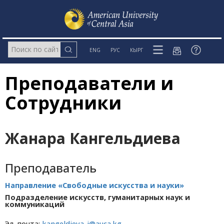
ENG
РУС
КЫРГ
Преподаватели и
Сотрудники
Жанара Кангельдиева
Преподаватель
Направление «Свободные искусства и науки»
Подразделение искусств, гуманитарных наук и
коммуникаций
Эл. почта:
kangeldieva_j@auca.kg