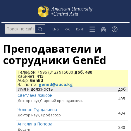
ENG
РУС
КЫРГ
Преподаватели и
сотрудники GenEd
Телефон: +996 (312) 915000
доб. 480
Кабинет:
415
Аббр:
GenEd
Эл. почта:
gened@auca.kg
Имя и должность
доб.
Светлана Жаксон
495
Доктор наук,Старший преподаватель
Чолпон Турдалиева
434
Доктор наук, Профессор
Ангелина Попова
330
Доцент