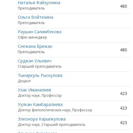
Наталья Файзуллина
480
Преподаватель
Ольга Войтехина
Преподаватель
Раушан Салимбекова
Офис-менеджер
Снежана Брижан
480
Преподаватель
Срджан Ульевич
Старший преподаватель
Тынаркуль Рыскулова
Доцент
Узак Иманалиев
423
Доктор наук, Профессор
Уулкан Камбаралиева
423
Доктор филологических наук, Профессор
Элеонора Карыпкулова
423
Доктор наук, Старший преподаватель