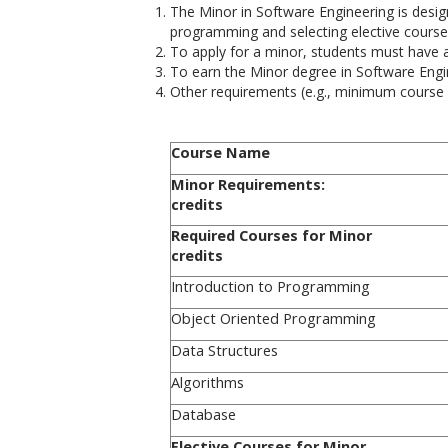
The Minor in Software Engineering is desig
programming and selecting elective courses
To apply for a minor, students must have 
To earn the Minor degree in
Software Engi
Other requirements (e.g., minimum course g
Course Name
Minor R
credits
Required 
credits
Introduction to Programming
Object Oriented Programming
Data Structures
Algorithms
Database
Elective