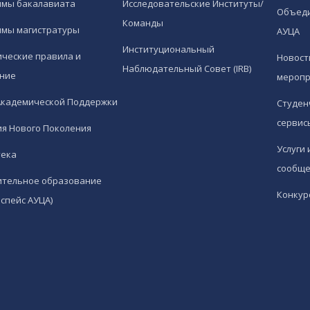
ммы бакалавиата
Исследовательские Институты/
Объед
Команды
ммы магистратуры
АУЦА
Институциональный
ческие правила и
Новост
Наблюдательный Совет (IRB)
ние
меропр
Академической Поддержки
Студен
сервис
я Нового Поколения
Услуги 
тека
сообще
ительное образование
Конкур
спейс АУЦА)