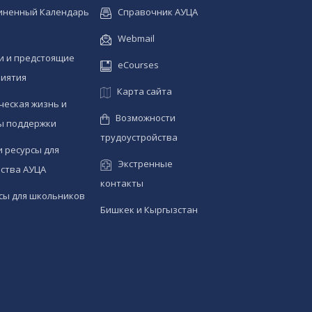
иненный Календарь
Справочник АУЦА
Webmail
и и предстоящие
eCourses
иятия
Карта сайта
ческая жизнь и
Возможности
ы поддержки
трудоустройства
и ресурсы для
Экстренные
ства АУЦА
контакты
сы для школьников
Бишкек и Кыргызстан