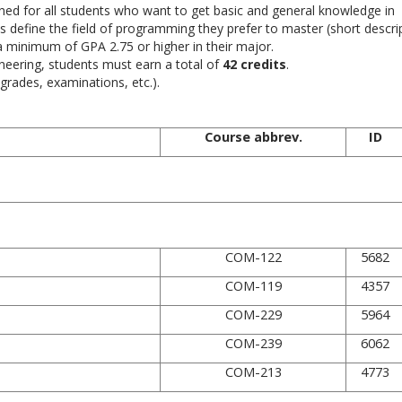
ned for all students who want to get basic and general knowledge in
 define the field of programming they prefer to master (short descrip
a minimum of GPA 2.75 or higher in their major.
neering
, students must
earn a total of
42 credits
.
rades, examinations, etc.).
Course abbrev.
ID
equirements:
Courses for Mi
COM-122
5682
COM-119
4357
COM-229
5964
COM-239
6062
COM-213
4773
 Courses for Mi