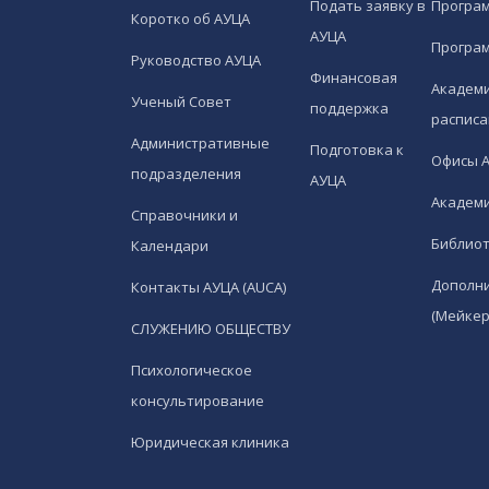
Подать заявку в
Програ
Коротко об АУЦА
АУЦА
Програ
Руководство АУЦА
Финансовая
Академи
Ученый Совет
поддержка
расписа
Административные
Подготовка к
Офисы 
подразделения
АУЦА
Академи
Справочники и
Библио
Календари
Дополн
Контакты АУЦА (AUCA)
(Мейкер
СЛУЖЕНИЮ ОБЩЕСТВУ
Психологическое
консультирование
Юридическая клиника