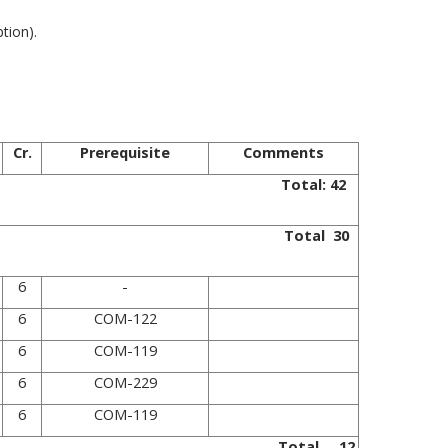
tion).
Cr.
Prerequisite
Comments
 Total: 42
nor Total 30
6
-
6
COM-122
6
COM-119
6
COM-229
6
COM-119
nor Total 12