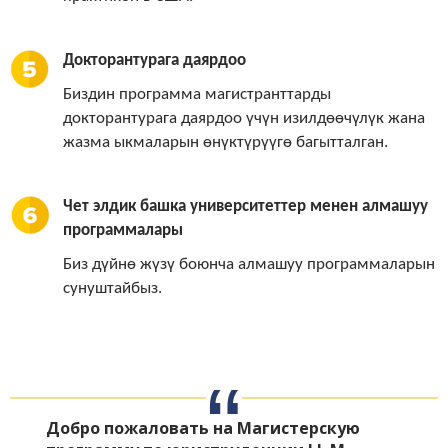
Докторантурага даярдоо
Биздин программа магистранттарды
докторантурага даярдоо үчүн изилдөөчүлүк жана
жазма ыкмаларын өнүктүрүүгө багытталган.
Чет элдик башка университеттер менен алмашуу
программалары
Биз дүйнө жүзү боюнча алмашуу программаларын
сунуштайбыз.
Добро пожаловать на Магистерскую