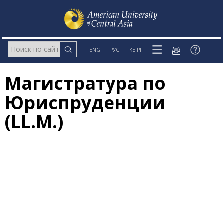
ENG
РУС
КЫРГ
Магистратура по
Юриспруденции
(LL.M.)