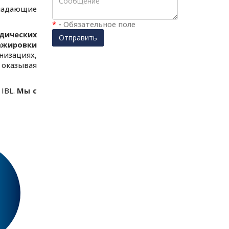
адающие
*
-
Обязательное поле
дических
Отправить
ажировки
изациях,
 оказывая
 IBL.
Мы с