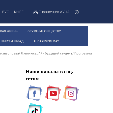
РУС
КЫРГ
Справочник АУЦА
СКАЯ ЖИЗНЬ
СЛУЖЕНИЕ ОБЩЕСТВУ
ВНЕСТИ ВКЛАД
AUCA GIVING DAY
изнес права
/
Я являюсь...
/
Я - будущий студент
/
Программа
Наши каналы в соц.
сетях: