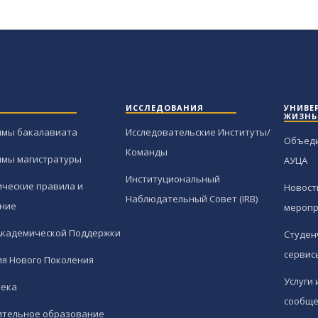
ИССЛЕДОВАНИЯ
УНИВЕ
ЖИЗНЬ
ммы бакалавиата
Исследовательские Институты/
Объед
Команды
ммы магистратуры
АУЦА
Институциональный
ческие правила и
Новост
Наблюдательный Совет (IRB)
ние
меропр
Академической Поддержки
Студен
сервис
я Нового Поколения
Услуги 
тека
сообще
ительное образование