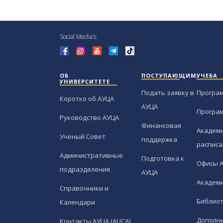
Social Media’s:
ОБ
ПОСТУПАЮЩИМ
УЧЕБА
УНИВЕРСИТЕТЕ
Подать заявку в
Програ
Коротко об АУЦА
АУЦА
Програ
Руководство АУЦА
Финансовая
Академи
Ученый Совет
поддержка
расписа
Административные
Подготовка к
Офисы 
подразделения
АУЦА
Академи
Справочники и
Библио
Календари
Дополн
Контакты АУЦА (AUCA)