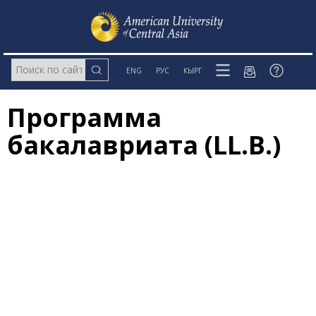
ENG
РУС
КЫРГ
Программа
бакалавриата (LL.B.)