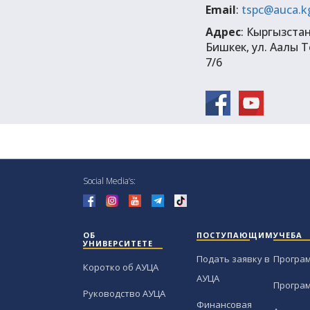
Email
:
tspc@auca.k
Адрес
: Кыргызстан
Бишкек, ул. Аалы 
7/6
Social Media’s:
ОБ
ПОСТУПАЮЩИМ
УЧЕБА
УНИВЕРСИТЕТЕ
Подать заявку в
Програ
Коротко об АУЦА
АУЦА
Програ
Руководство АУЦА
Финансовая