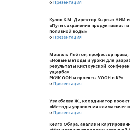
o
Презентация
Кулов К.М. Директор Кыргыз НИИ и
«Пути сохранения продуктивности
поливной воды»
o
Презентация
Мишель Лейтон, профессор права,
«Новые методы и уроки для разра
результаты Кистоунской конференц
ущерба»
РКИК ООН и проекты УООН в КР»
o
Презентация
Узакбаева Ж., координатор проек
«Методы управления климатически
o
Презентация
Кеиго Обара, анализ и картирован
«Мониторинг продовольственной бе