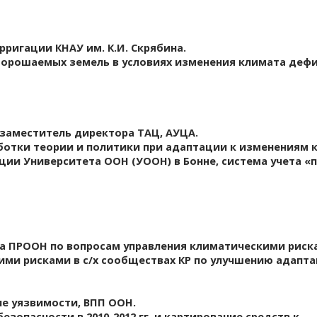
рригации КНАУ им. К.И. Скрябина.
 орошаемых земель в условиях изменения климата
деф
 заместитель директора ТАЦ, АУЦА.
ботки теории и политики при адаптации к изменениям 
ии Университета ООН (УООН) в Бонне, система учета «п
та ПРООН по вопросам управления климатическими риск
ми рисками в с/х сообществах КР по улучшению адапт
ие уязвимости, ВПП ООН.
зопасности в 2010-2012 гг. и картирование средств
к