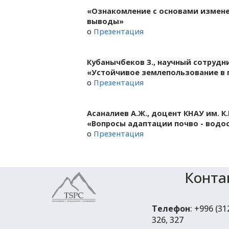
«Ознакомление с основами измене
выводы»
o
Презентация
Кубанычбеков З., научный сотрудн
«Устойчивое землепользование в 
o
Презентация
Асаналиев А.Ж., доцент КНАУ им. К.
«Вопросы адаптации почво - водо
o
Презентация
Конта
Телефон
: +996 (3
326, 327