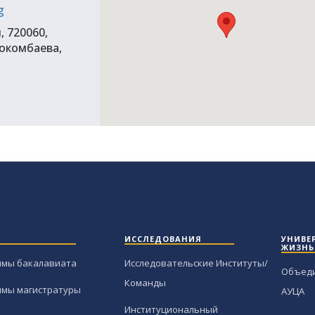
g
, 720060,
Токомбаева,
ИССЛЕДОВАНИЯ
УНИВЕ
ЖИЗНЬ
ммы бакалавиата
Исследовательские Институты/
Объед
Команды
ммы магистратуры
АУЦА
Институциональный