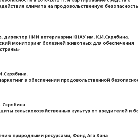
здействия климата на продовольственную
безопасност
ор, директор НИИ ветеринарии КНАУ им. К.И.Скрябина.
еский мониторинг болезней животных для
обеспечения
 страны»
.И.Скрябина.
маркетинг в обеспечении продовольственной безопасно
. Скрябина.
щиты сельскохозяйственных культур от вредителей
и б
лению природными ресурсами, Фонд Ага Хана