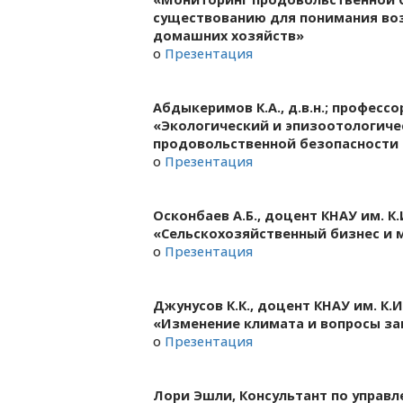
существованию для понимания во
домашних хозяйств»
o
Презентация
Aбдыкеримов К.А., д.в.н.; професс
«Экологический и эпизоотологич
продовольственной безопасности
o
Презентация
Осконбаев А.Б., доцент КНАУ им. К
«Сельскохозяйственный бизнес и 
o
Презентация
Джунусов К.К., доцент КНАУ им. К.И
«Изменение климата и вопросы за
o
Презентация
Лори Эшли, Консультант по управ