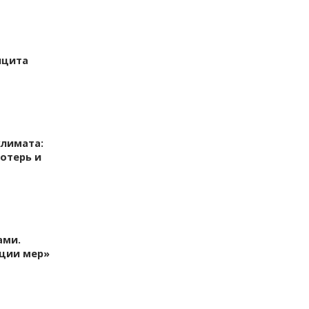
ицита
климата:
отерь и
ами.
ации мер»