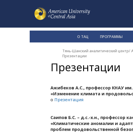
О ТАЦ
ПРОГРАММЫ
Тянь-Шанский аналитический центр
/
Презентации
Презентации
Ажибеков А.С., профессор КНАУ им. 
«Изменение климата и продовольс
o
Презентация
Саипов Б.С. – д.с.-х.н., профессор
«Климатические аномалии и адап
проблем продовольственной безоп