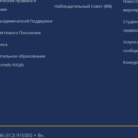
ческие правила и
Новост
Наблюдательный Совет (IRB)
ние
меропр
Академической Поддержки
Студен
сервис
я Нового Поколения
Услуги 
тека
сообще
ительное образование
Конкур
спейс АУЦА)
96 (312) 915000 + Вн.