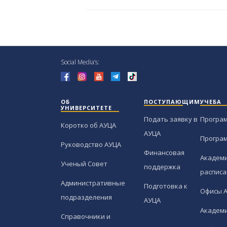
Social Media’s:
ОБ
ПОСТУПАЮЩИМ
УЧЕБА
УНИВЕРСИТЕТЕ
Подать заявку в
Програ
Коротко об АУЦА
АУЦА
Програ
Руководство АУЦА
Финансовая
Академи
Ученый Совет
поддержка
расписа
Административные
Подготовка к
Офисы 
подразделения
АУЦА
Академи
Справочники и