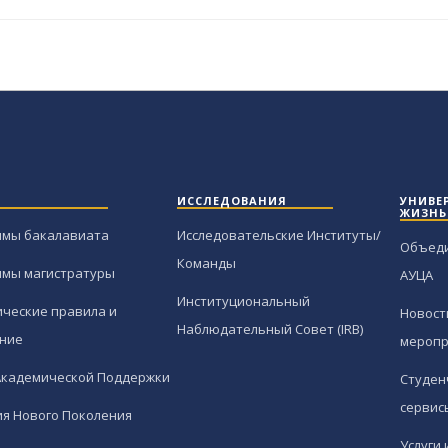
ИССЛЕДОВАНИЯ
УНИВЕ
ЖИЗНЬ
ммы бакалавиата
Исследовательские Институты/
Объед
Команды
ммы магистратуры
АУЦА
Институциональный
ческие правила и
Новост
Наблюдательный Совет (IRB)
ние
меропр
Академической Поддержки
Студен
сервис
я Нового Поколения
Услуги 