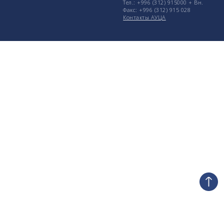
Тел.: +996 (312) 915000 + Вн.
Факс: +996 (312) 915 028
Контакты АУЦА