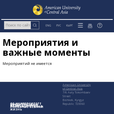
ENG
РУС
КЫРГ
Мероприятия и
важные моменты
Мероприятий не имеется
American University
of Central Asia
7/6 Aaly Tokombaev
Street
Bishkek, Kyrgyz
ОБ УНИВЕРСИТЕТЕ
Republic 720060
ПОСТУПАЮЩИМ
УЧЕБА
ИССЛЕДОВАНИЯ
УНИВЕРСИТЕТСКАЯ
ПОЛЕЗНЫЕ ССЫЛКИ
ЖИЗНЬ