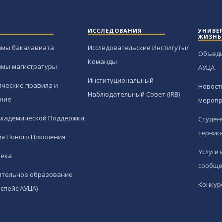
ИССЛЕДОВАНИЯ
УНИВЕ
ЖИЗНЬ
ммы бакалавиата
Исследовательские Институты/
Объед
Команды
ммы магистратуры
АУЦА
Институциональный
ческие правила и
Новост
Наблюдательный Совет (IRB)
ние
меропр
Академической Поддержки
Студен
сервис
я Нового Поколения
Услуги 
тека
сообще
ительное образование
Конкур
спейс АУЦА)