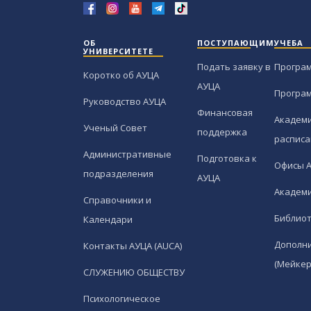
ОБ
ПОСТУПАЮЩИМ
УЧЕБА
УНИВЕРСИТЕТЕ
Подать заявку в
Програ
Коротко об АУЦА
АУЦА
Програ
Руководство АУЦА
Финансовая
Академи
Ученый Совет
поддержка
расписа
Административные
Подготовка к
Офисы 
подразделения
АУЦА
Академи
Справочники и
Библио
Календари
Дополн
Контакты АУЦА (AUCA)
(Мейкер
СЛУЖЕНИЮ ОБЩЕСТВУ
Психологическое