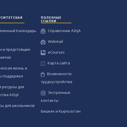
РСИТЕТСКАЯ
ПОЛЕЗНЫЕ
ССЫЛКИ
иненный Календарь
Справочник АУЦА
Webmail
и и предстоящие
eCourses
иятия
Карта сайта
ческая жизнь и
Возможности
ы поддержки
трудоустройства
и ресурсы для
Экстренные
ства АУЦА
контакты
сы для школьников
Бишкек и Кыргызстан