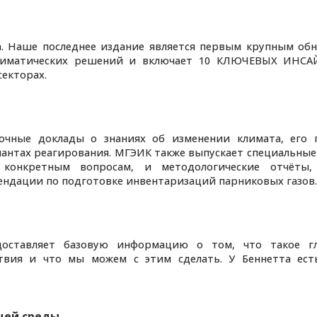
да. Наше последнее издание является первым крупным об
климатических решений и включает 10 КЛЮЧЕВЫХ ИНСА
секторах.
чные доклады о знаниях об изменении климата, его 
антах реагирования. МГЭИК также выпускает специальные
конкретным вопросам, и методологические отчёты,
ендации по подготовке инвентаризаций парниковых газов.
доставляет базовую информацию о том, что такое гл
ствия и что мы можем с этим сделать. У Беннетта ест
щей среды