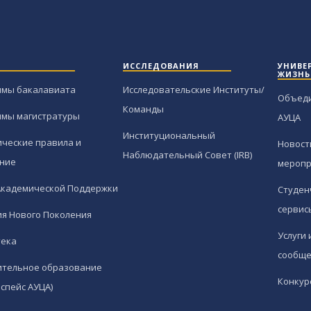
ИССЛЕДОВАНИЯ
УНИВЕ
ЖИЗНЬ
ммы бакалавиата
Исследовательские Институты/
Объед
Команды
ммы магистратуры
АУЦА
Институциональный
ческие правила и
Новост
Наблюдательный Совет (IRB)
ние
меропр
Академической Поддержки
Студен
сервис
я Нового Поколения
Услуги 
тека
сообще
ительное образование
Конкур
спейс АУЦА)