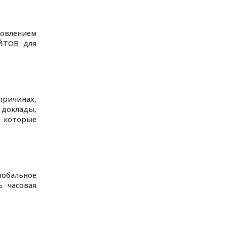
новлением
ЙТОВ для
причинах,
 доклады,
 которые
обальное
ь часовая