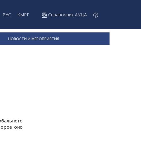
РУС
КЫРГ
Справочник АУЦА
НОВОСТИ И МЕРОПРИЯТИЯ
бального
торое оно