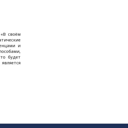
 «В своём
атические
женцами и
пособами,
Это будет
 является