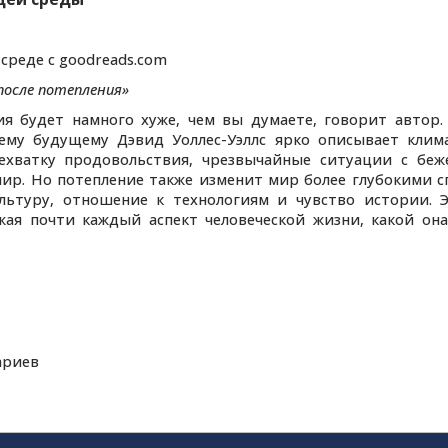
среде с goodreads.com
после потепления»
ия будет намного хуже, чем вы думаете, говорит автор.
му будущему Дэвид Уоллес-Уэллс ярко описывает клим
хватку продовольствия, чрезвычайные ситуации с бе
ир. Но потепление также изменит мир более глубокими с
льтуру, отношение к технологиям и чувство истории. 
я почти каждый аспект человеческой жизни, какой она
ариев