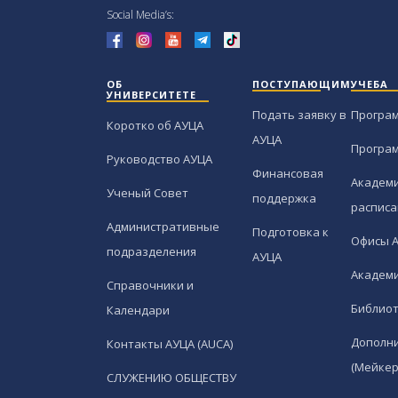
Social Media’s:
ОБ
ПОСТУПАЮЩИМ
УЧЕБА
УНИВЕРСИТЕТЕ
Подать заявку в
Програ
Коротко об АУЦА
АУЦА
Програ
Руководство АУЦА
Финансовая
Академи
Ученый Совет
поддержка
расписа
Административные
Подготовка к
Офисы 
подразделения
АУЦА
Академи
Справочники и
Библио
Календари
Дополн
Контакты АУЦА (AUCA)
(Мейкер
СЛУЖЕНИЮ ОБЩЕСТВУ