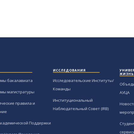
ИССЛЕДОВАНИЯ
УНИВЕ
ЖИЗНЬ
ммы бакалавиата
Исследовательские Институты/
Объед
Команды
ммы магистратуры
АУЦА
Институциональный
ческие правила и
Новост
Наблюдательный Совет (IRB)
ние
меропр
Академической Поддержки
Студен
сервис