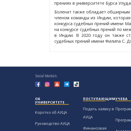
прениях в университете Бурса Улудаг
Боленат также обладает обширным 
членом команды из Индии, которая
конкурса судебных прений имени Ман
на конкурсе судебных прений по м
в Индии. В 2020 году он также с
судебных прений имени Филипа С. Д
Social Media’s:
ОБ
ПОСТУПАЮЩИМ
УЧЕБА
УНИВЕРСИТЕТЕ
Подать заявку в
Програ
Коротко об АУЦА
АУЦА
Програ
Руководство АУЦА
Финансовая