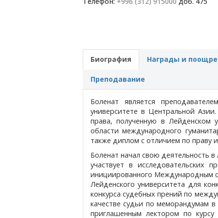
Телефон:
+996 (312) 915000
доб. 475
Биография
Награды и поощре
Преподавание
Боленат является преподавателе
университете в Центральной Азии.
права, полученную в Лейденском 
области международного гуманита
также диплом с отличием по праву 
Боленат начал свою деятельность в
участвует в исследовательских п
инициированного Международным ст
Лейденского университета для кон
конкурса судебных прений по междун
качестве судьи по меморандумам в 
приглашенным лектором по курсу 