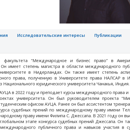
ния
Исследовательские интересы
Публикации
м факультета “Международное и бизнес право” в Амери
 Он имеет степень магистра в области международного пуб
университете в Нидерландах. Он также имеет степень аспи
рного права, полученную в Университете права НАЛСАР в И
из Национального юридического университета Чанакья, Индия.
 АУЦА в 2022 году и преподает курсы международного права и
роектах университета. Он был руководителем проекта “Миг
уденческим офисом АУЦА. Ранее он был ассистентом тренера
курса судебных прений по международному праву имени Тел
ародному праву имени Филипа С. Джессапа. В 2021 году он вы
глобальном этапе конкурса судебных прений Джессапа. Он т
международного публичного права и навыков участия в с