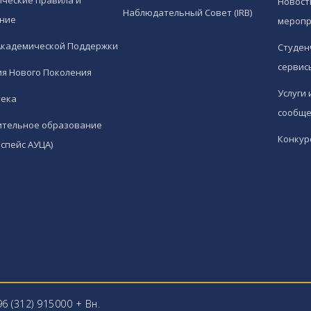
ческие правила и
Новост
Наблюдательный Совет (IRB)
ние
меропр
Академической Поддержки
Студен
сервис
я Нового Поколения
Услуги 
тека
сообще
ительное образование
Конкур
спейс АУЦА)
96 (312) 915000 + Вн.