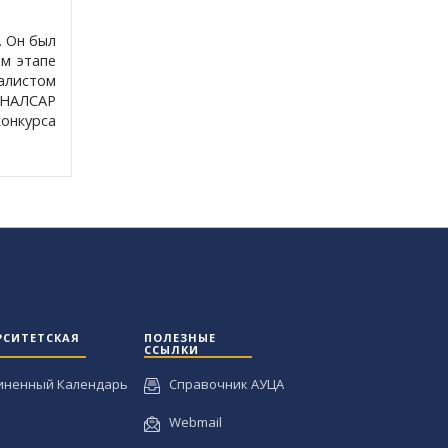
. Он был
м этапе
налистом
е НАЛСАР
онкурса
РСИТЕТСКАЯ
ПОЛЕЗНЫЕ
ССЫЛКИ
иненный Календарь
Справочник АУЦА
Webmail