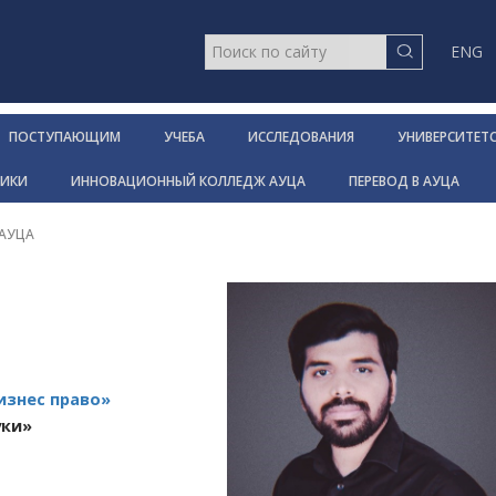
ENG
ПОСТУПАЮЩИМ
УЧЕБА
ИССЛЕДОВАНИЯ
УНИВЕРСИТЕТ
НИКИ
ИННОВАЦИОННЫЙ КОЛЛЕДЖ АУЦА
ПЕРЕВОД В АУЦА
 АУЦА
изнес право»
уки»