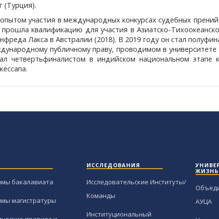
 (Турция).
опытом участия в международных конкурсах судебных прений
 прошла квалификацию для участия в Азиатско-Тихоокеанско
фреда Лакса в Австралии (2018). В 2019 году он стал полуфи
еждународному публичному праву, проводимом в университет
тал четвертьфиналистом в индийском национальном этапе к
жессапа.
ИССЛЕДОВАНИЯ
УНИВЕ
ЖИЗНЬ
ммы бакалавиата
Исследовательские Институты/
Объед
Команды
ммы магистратуры
АУЦА
Институциональный