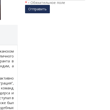
*
-
Обязательное поле
Отправить
канском
личного
ранта в
ндии, а
 активно
рация”,
 команд
дерса и
ступал в
акже был
удебных