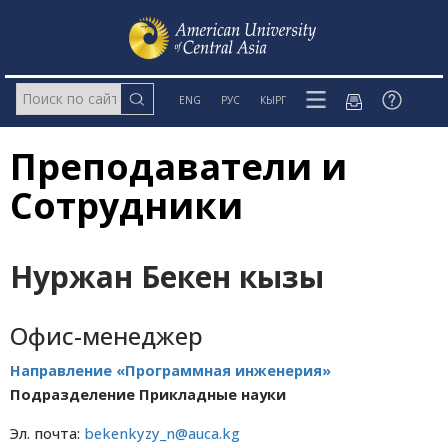
ENG
РУС
КЫРГ
Преподаватели и
Сотрудники
Нуржан Бекен кызы
Офис-менеджер
Направление «Программная инженерия»
Подразделение Прикладные науки
Эл. почта:
bekenkyzy_n@auca.kg