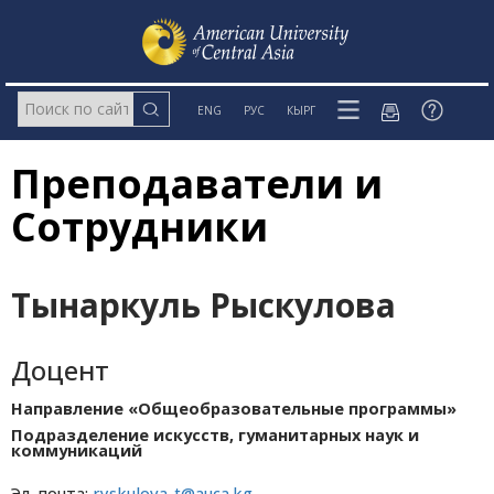
ENG
РУС
КЫРГ
Преподаватели и
Сотрудники
Тынаркуль Рыскулова
Доцент
Направление «Общеобразовательные программы»
Подразделение искусств, гуманитарных наук и
коммуникаций
Эл. почта:
ryskulova_t@auca.kg