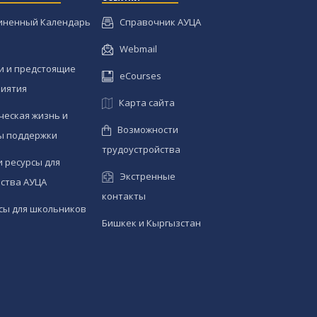
иненный Календарь
Справочник АУЦА
Webmail
и и предстоящие
eCourses
иятия
Карта сайта
ческая жизнь и
Возможности
ы поддержки
трудоустройства
и ресурсы для
Экстренные
ства АУЦА
контакты
сы для школьников
Бишкек и Кыргызстан