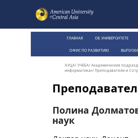
ГЛАВНАЯ
ОБ УНИВЕРСИТЕТЕ
ОФИС ПО РАЗВИТИЮ
ВЫПУСК
АУЦА
/
УЧЕБА
/
Академические подразд
информатика»
/
Преподаватели и Сот
Преподавател
Полина Долматов
наук