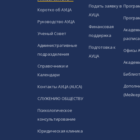
Подать заявку в
Програ
Коротко об АУЦА
АУЦА
Програ
Руководство АУЦА
Финансовая
Академи
Ученый Совет
поддержка
расписа
Административные
Подготовка к
Офисы 
подразделения
АУЦА
Академи
Справочники и
Библио
Календари
Дополн
Контакты АУЦА (AUCA)
(Мейкер
СЛУЖЕНИЮ ОБЩЕСТВУ
Психологическое
консультирование
Юридическая клиника