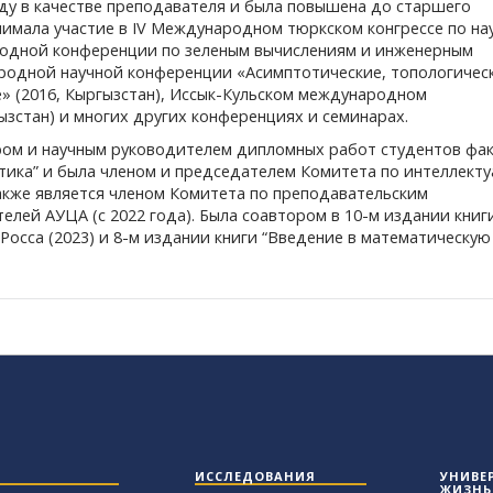
оду в качестве преподавателя и была повышена до старшего
нимала участие в IV Международном тюркском конгрессе по на
ародной конференции по зеленым вычислениям и инженерным
ародной научной конференции «Асимптотические, топологичес
 (2016, Кыргызстан), Иссык-Кульском международном
ызстан) и многих других конференциях и семинарах.
ром и научным руководителем дипломных работ студентов фа
ика” и была членом и председателем Комитета по интеллект
 также является членом Комитета по преподавательским
лей АУЦА (с 2022 года). Была соавтором в 10-м издании книг
Росса (2023) и 8-м издании книги “Введение в математическую
ИССЛЕДОВАНИЯ
УНИВЕ
ЖИЗНЬ