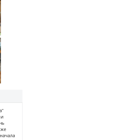
а”
 и
нь
кже
начала