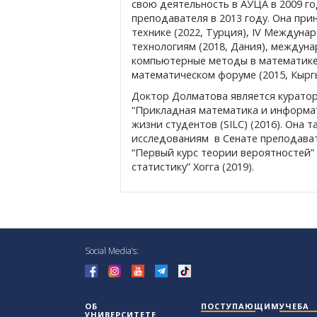
свою деятельность в АУЦА в 2009 г
преподавателя в 2013 году. Она при
технике (2022, Турция), IV Междун
технологиям
(2018, Дания), междун
компьютерные методы в математике»
математическом форуме (2015, Кырг
Доктор Долматова является курато
“Прикладная математика и информат
жизни студентов (SILC) (2016). Она
исследованиям в Сенате преподавате
“Первый курс теории вероятностей” 
статистику” Хогга (2019).
Social Media’s:
ОБ
ПОСТУПАЮЩИМ
УЧЕБА
УНИВЕРСИТЕТЕ