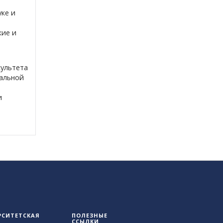
уке и
кие и
культета
уальной
и
РСИТЕТСКАЯ
ПОЛЕЗНЫЕ
ССЫЛКИ