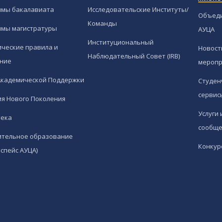
ммы бакалавиата
Исследовательские Институты/
Объед
Команды
ммы магистратуры
АУЦА
Институциональный
ческие правила и
Новост
Наблюдательный Совет (IRB)
ние
меропр
Академической Поддержки
Студен
сервис
я Нового Поколения
Услуги 
тека
сообще
ительное образование
Конкур
спейс АУЦА)