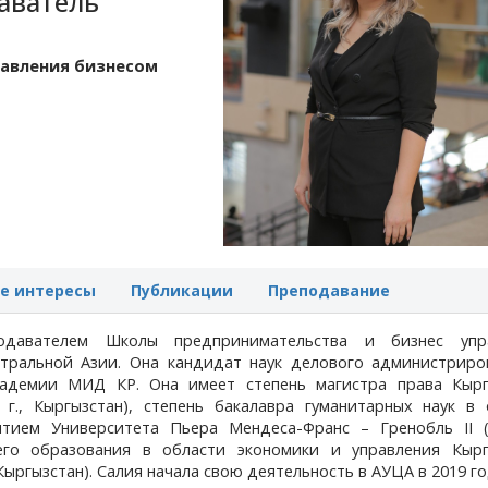
аватель
равления бизнесом
е интересы
Публикации
Преподавание
одавателем Школы предпринимательства и бизнес упр
нтральной Азии. Она кандидат наук делового администриро
адемии МИД КР. Она имеет степень магистра права Кырг
 г., Кыргызстан), степень бакалавра гуманитарных наук в 
тием Университета Пьера Мендеса-Франс – Гренобль II (2
его образования в области экономики и управления Кырг
Кыргызстан). Салия начала свою деятельность в АУЦА в 2019 го