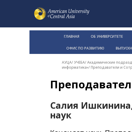
ГЛАВНАЯ
ОБ УНИВЕРСИТЕТЕ
ОФИС ПО РАЗВИТИЮ
ВЫПУСК
АУЦА
/
УЧЕБА
/
Академические подразд
информатика»
/
Преподаватели и Сот
Преподавател
Салия Ишкинина
наук