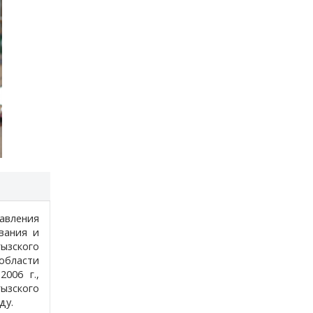
авления
вания и
ызского
области
006 г.,
ызского
ду.