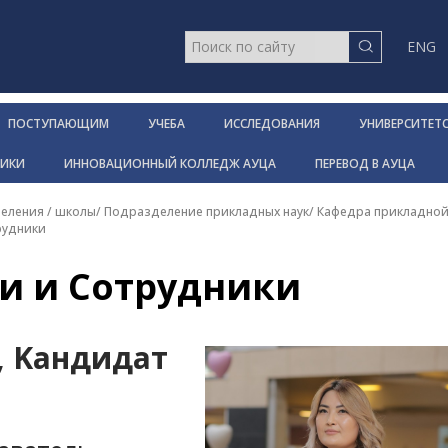
ENG
ПОСТУПАЮЩИМ
УЧЕБА
ИССЛЕДОВАНИЯ
УНИВЕРСИТЕТ
НИКИ
ИННОВАЦИОННЫЙ КОЛЛЕДЖ АУЦА
ПЕРЕВОД В АУЦА
еления / школы
/
Подразделение прикладных наук
/
Кафедра прикладной
рудники
и и Сотрудники
, Kандидат