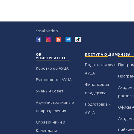
Social Media’s:
ОБ
ПОСТУПАЮЩИМ
УЧЕБА
УНИВЕРСИТЕТЕ
Подать заявку в
Програ
Коротко об АУЦА
АУЦА
Програ
Руководство АУЦА
Финансовая
Академи
Ученый Совет
поддержка
расписа
Административные
Подготовка к
Офисы 
подразделения
АУЦА
Академи
Справочники и
Библио
Календари