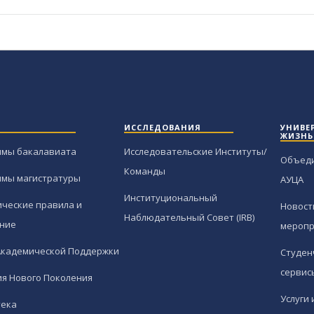
ИССЛЕДОВАНИЯ
УНИВЕ
ЖИЗНЬ
ммы бакалавиата
Исследовательские Институты/
Объед
Команды
ммы магистратуры
АУЦА
Институциональный
ческие правила и
Новост
Наблюдательный Совет (IRB)
ние
меропр
Академической Поддержки
Студен
сервис
я Нового Поколения
Услуги 
тека