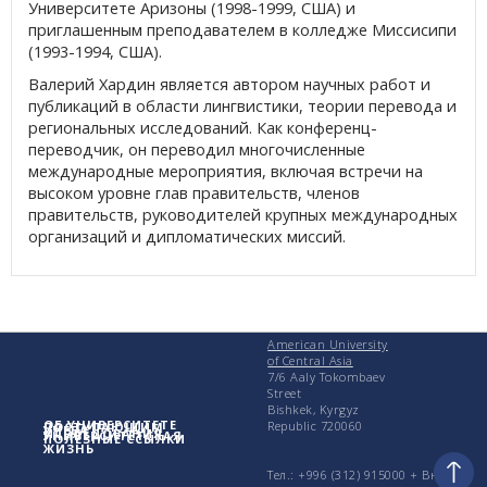
Университете Аризоны (1998-1999, США) и
приглашенным преподавателем в колледже Миссисипи
(1993-1994, США).
Валерий Хардин является автором научных работ и
публикаций в области лингвистики, теории перевода и
региональных исследований. Как конференц-
переводчик, он переводил многочисленные
международные мероприятия, включая встречи на
высоком уровне глав правительств, членов
правительств, руководителей крупных международных
организаций и дипломатических миссий.
American University
of Central Asia
7/6 Aaly Tokombaev
Street
Bishkek, Kyrgyz
ОБ УНИВЕРСИТЕТЕ
Republic 720060
ПОСТУПАЮЩИМ
УЧЕБА
ИССЛЕДОВАНИЯ
УНИВЕРСИТЕТСКАЯ
ПОЛЕЗНЫЕ ССЫЛКИ
ЖИЗНЬ
Тел.: +996 (312) 915000 + Вн.