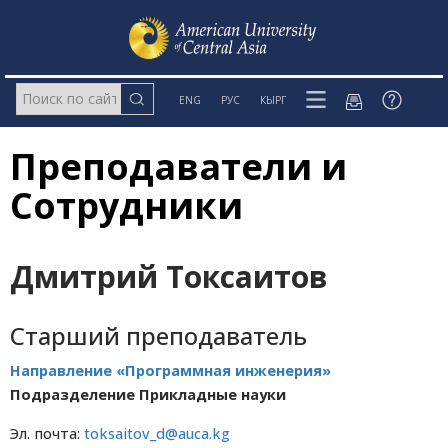
ENG
РУС
КЫРГ
Преподаватели и
Сотрудники
Дмитрий Токсаитов
Старший преподаватель
Направление «Программная инженерия»
Подразделение Прикладные науки
Эл. почта:
toksaitov_d@auca.kg