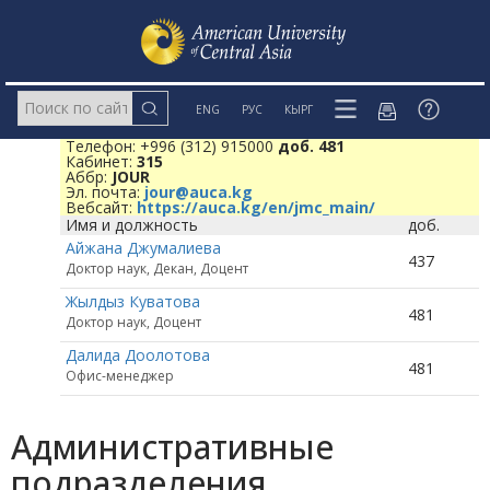
ENG
РУС
КЫРГ
Телефон: +996 (312) 915000
доб. 481
Кабинет:
315
Аббр:
JOUR
Эл. почта:
jour@auca.kg
Вебсайт:
https://auca.kg/en/jmc_main/
Имя и должность
доб.
Айжана Джумалиева
437
Доктор наук, Декан, Доцент
Жылдыз Куватова
481
Доктор наук, Доцент
Далида Доолотова
481
Офис-менеджер
Административные
подразделения