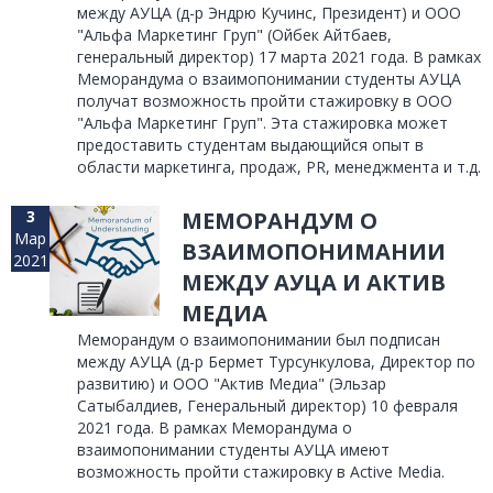
между АУЦА (д-р Эндрю Кучинс, Президент) и ООО
"Альфа Маркетинг Груп" (Ойбек Айтбаев,
генеральный директор) 17 марта 2021 года. В рамках
Меморандума о взаимопонимании студенты АУЦА
получат возможность пройти стажировку в ООО
"Альфа Маркетинг Груп". Эта стажировка может
предоставить студентам выдающийся опыт в
области маркетинга, продаж, PR, менеджмента и т.д.
3
МЕМОРАНДУМ О
Мар
ВЗАИМОПОНИМАНИИ
2021
МЕЖДУ АУЦА И АКТИВ
МЕДИА
Меморандум о взаимопонимании был подписан
между АУЦА (д-р Бермет Турсункулова, Директор по
развитию) и ООО "Актив Медиа" (Эльзар
Сатыбалдиев, Генеральный директор) 10 февраля
2021 года. В рамках Меморандума о
взаимопонимании студенты АУЦА имеют
возможность пройти стажировку в Active Media.