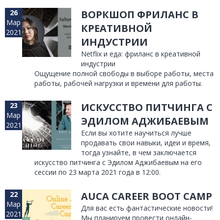
26
ВОРКШОП ФРИЛАНС В
Мар
КРЕАТИВНОЙ
2021
ИНДУСТРИИ
Netflix и еда: фриланс в креативной
индустрии
Ощущение полной свободы в выборе работы, места
работы, рабочей нагрузки и времени для работы.
23
ИСКУССТВО ПИТЧИНГА С
Мар
ЭДИЛОМ АДЖИБАЕВЫМ
2021
Если вы хотите научиться лучше
продавать свои навыки, идеи и время,
тогда узнайте, в чем заключается
искусство питчинга с Эдилом Аджибаевым на его
сессии по 23 марта 2021 года в 12:00.
22
AUCA CAREER BOOT CAMP
Мар
Для вас есть фантастические новости!
2021
Мы планируем провести онлайн-