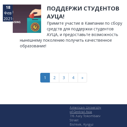
18
ПОДДЕРЖИ СТУДЕНТОВ
Фев
АУЦА!
2021
Примите участие в Кампании по сбору
средств для поддержки студентов
АУЦА, и предоставьте возможность
нынешнему поколению получить качественное
образование!
1
2
3
4
»
American University
of Central Asia
7/6 Aaly Tokombaev
Street
Bishkek, Kyrgyz