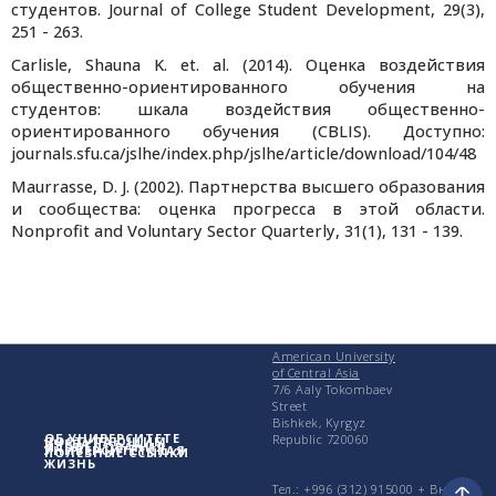
студентов. Journal of College Student Development, 29(3),
251 - 263.
Carlisle, Shauna K. et. al. (2014). Оценка воздействия
общественно-ориентированного обучения на
студентов: шкала воздействия общественно-
ориентированного обучения (CBLIS). Доступно:
journals.sfu.ca/jslhe/index.php/jslhe/article/download/104/48
Maurrasse, D. J. (2002). Партнерства высшего образования
и сообщества: оценка прогресса в этой области.
Nonprofit and Voluntary Sector Quarterly, 31(1), 131 - 139.
American University
of Central Asia
7/6 Aaly Tokombaev
Street
Bishkek, Kyrgyz
ОБ УНИВЕРСИТЕТЕ
Republic 720060
ПОСТУПАЮЩИМ
УЧЕБА
ИССЛЕДОВАНИЯ
УНИВЕРСИТЕТСКАЯ
ПОЛЕЗНЫЕ ССЫЛКИ
ЖИЗНЬ
Тел.: +996 (312) 915000 + Вн.