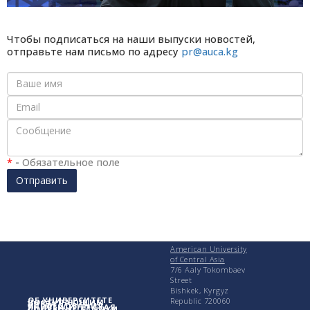
Чтобы подписаться на наши выпуски новостей,
отправьте нам письмо по адресу
pr@auca.kg
*
-
Обязательное поле
Отправить
American University
of Central Asia
7/6 Aaly Tokombaev
Street
Bishkek, Kyrgyz
ОБ УНИВЕРСИТЕТЕ
Republic 720060
ПОСТУПАЮЩИМ
УЧЕБА
ИССЛЕДОВАНИЯ
УНИВЕРСИТЕТСКАЯ
ПОЛЕЗНЫЕ ССЫЛКИ