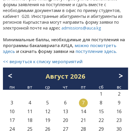
формы заявления на поступление и сдать вместе с
необходимыми документами в офис по приему студентов,
кабинет G20. Иностранные абитуриенты и абитуриенты из
регионов Кыргызстана могут направить форму заявки по
электронной почте на адрес
admissions@auca.kg
Минимальные баллы, необходимые для поступления на
программы бакалавриата АУЦА,
можно посмотреть
здесь
и скачать форму заявки на
поступление здесь.
<< вернуться к списку мероприятий
<
>
Август
2026
пн
вт
ср
чт
пт
сб
вс
1
2
3
4
5
6
7
8
9
10
11
12
13
14
15
16
17
18
19
20
21
22
23
24
25
26
27
28
29
30